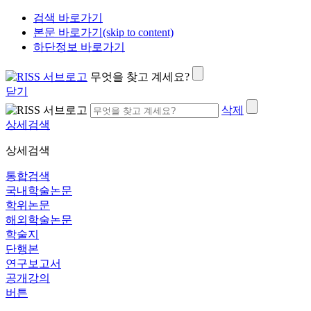
검색 바로가기
본문 바로가기(skip to content)
하단정보 바로가기
무엇을 찾고 계세요?
닫기
삭제
상세검색
상세검색
통합검색
국내학술논문
학위논문
해외학술논문
학술지
단행본
연구보고서
공개강의
버튼