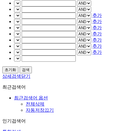
추가
추가
추가
추가
추가
추가
추가
상세검색닫기
최근검색어
최근검색어 옵션
전체삭제
자동저장끄기
인기검색어