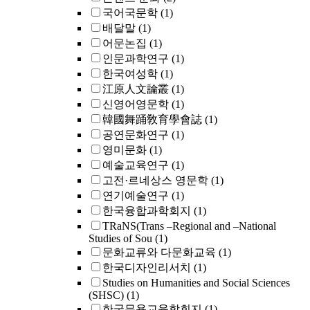
국어국문학
(1)
배달말
(1)
어문논집
(1)
인문과학연구
(1)
한국여성학
(1)
江原人文論叢
(1)
신영어영문학
(1)
韓國舞踊敎育學會誌
(1)
공연문화연구
(1)
영미문화
(1)
예술교육연구
(1)
고전·르네상스 영문학
(1)
연기예술연구
(1)
한국융합과학회지
(1)
TRaNS(Trans –Regional and –National
Studies of Sou
(1)
문화교류와 다문화교육
(1)
한국디자인리서치
(1)
Studies on Humanities and Social Sciences
(SHSC)
(1)
한국무용교육학회지
(1)