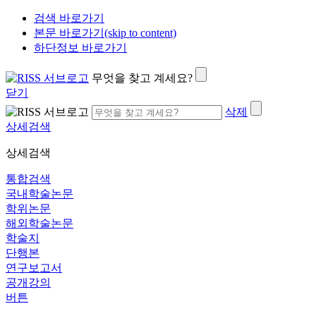
검색 바로가기
본문 바로가기(skip to content)
하단정보 바로가기
무엇을 찾고 계세요?
닫기
삭제
상세검색
상세검색
통합검색
국내학술논문
학위논문
해외학술논문
학술지
단행본
연구보고서
공개강의
버튼