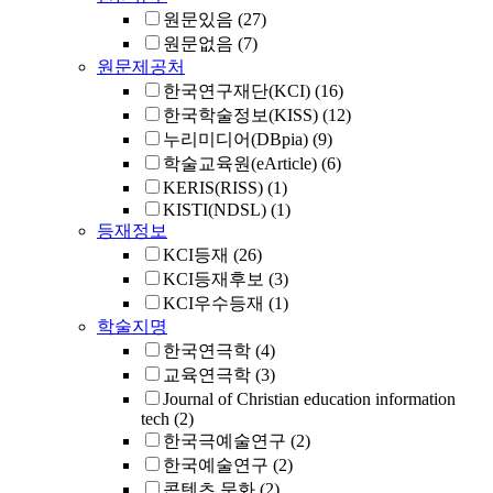
원문있음
(27)
원문없음
(7)
원문제공처
한국연구재단(KCI)
(16)
한국학술정보(KISS)
(12)
누리미디어(DBpia)
(9)
학술교육원(eArticle)
(6)
KERIS(RISS)
(1)
KISTI(NDSL)
(1)
등재정보
KCI등재
(26)
KCI등재후보
(3)
KCI우수등재
(1)
학술지명
한국연극학
(4)
교육연극학
(3)
Journal of Christian education information
tech
(2)
한국극예술연구
(2)
한국예술연구
(2)
콘텐츠 문화
(2)