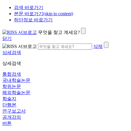
검색 바로가기
본문 바로가기(skip to content)
하단정보 바로가기
무엇을 찾고 계세요?
닫기
삭제
상세검색
상세검색
통합검색
국내학술논문
학위논문
해외학술논문
학술지
단행본
연구보고서
공개강의
버튼