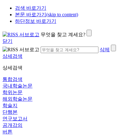
검색 바로가기
본문 바로가기(skip to content)
하단정보 바로가기
무엇을 찾고 계세요?
닫기
삭제
상세검색
상세검색
통합검색
국내학술논문
학위논문
해외학술논문
학술지
단행본
연구보고서
공개강의
버튼