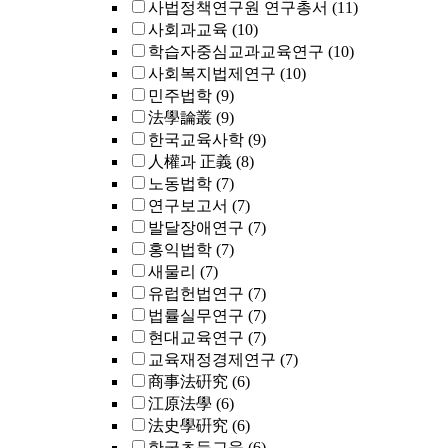
사법정책연구원 연구총서
(11)
사회과교육
(10)
학습자중심교과교육연구
(10)
사회복지법제연구
(10)
민주법학
(9)
法學論叢
(9)
한국교육사학
(9)
人權과 正義
(8)
노동법학
(7)
연구보고서
(7)
발달장애연구
(7)
홍익법학
(7)
새물리
(7)
유럽헌법연구
(7)
법률실무연구
(7)
현대교육연구
(7)
교육재정경제연구
(7)
商事法硏究
(6)
江原法學
(6)
法史學硏究
(6)
한국초등교육
(6)