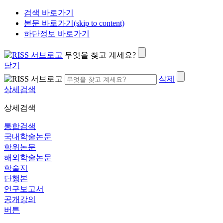
검색 바로가기
본문 바로가기(skip to content)
하단정보 바로가기
무엇을 찾고 계세요?
닫기
삭제
상세검색
상세검색
통합검색
국내학술논문
학위논문
해외학술논문
학술지
단행본
연구보고서
공개강의
버튼