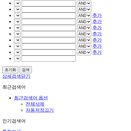
추가
추가
추가
추가
추가
추가
추가
상세검색닫기
최근검색어
최근검색어 옵션
전체삭제
자동저장끄기
인기검색어