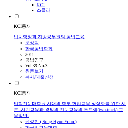
KCI
스콜라
KCI등재
법치행정과 지방공무원의 공법교육
문상덕
한국공법학회
2011
공법연구
Vol.39 No.3
원문보기
복사/대출신청
KCI등재
법학전문대학원 시대의 학부 헌법교육 정상화를 위한 시
론 -시민교육과 광의의 전문교육의 투트랙(two-track) 교
육방안-
윤성현 ( Sung Hyun Yoon )
한국법교육학회