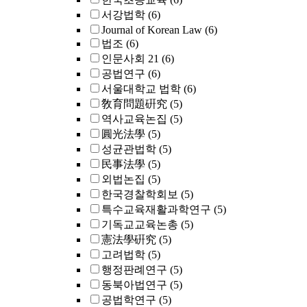
서강법학
(6)
Journal of Korean Law
(6)
법조
(6)
인문사회 21
(6)
공법연구
(6)
서울대학교 법학
(6)
敎育問題硏究
(5)
역사교육논집
(5)
圓光法學
(5)
성균관법학
(5)
民事法學
(5)
외법논집
(5)
한국경찰학회보
(5)
특수교육재활과학연구
(5)
기독교교육논총
(5)
憲法學硏究
(5)
고려법학
(5)
행정판례연구
(5)
동북아법연구
(5)
공법학연구
(5)