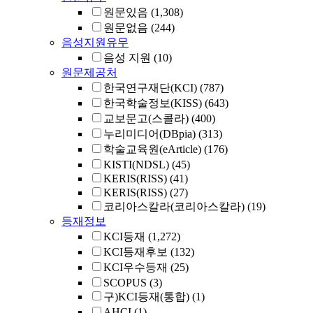
원문있음
(1,308)
원문없음
(244)
음성지원유무
음성 지원
(10)
원문제공처
한국연구재단(KCI)
(787)
한국학술정보(KISS)
(643)
교보문고(스콜라)
(400)
누리미디어(DBpia)
(313)
학술교육원(eArticle)
(176)
KISTI(NDSL)
(45)
KERIS(RISS)
(41)
KERIS(RISS)
(27)
코리아스칼라(코리아스칼라)
(19)
등재정보
KCI등재
(1,272)
KCI등재후보
(132)
KCI우수등재
(25)
SCOPUS
(3)
구)KCI등재(통합)
(1)
AHCI
(1)