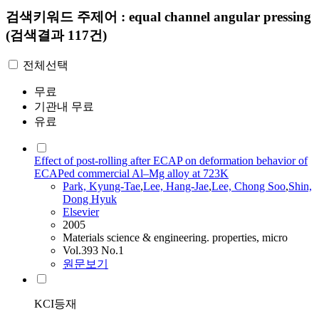
검색키워드
주제어 : equal channel angular pressing
(검색결과 117건)
전체선택
무료
기관내 무료
유료
Effect of post-rolling after ECAP on deformation behavior of
ECAPed commercial Al–Mg alloy at 723K
Park, Kyung-Tae
,
Lee, Hang-Jae
,
Lee, Chong Soo
,
Shin,
Dong Hyuk
Elsevier
2005
Materials science & engineering. properties, micro
Vol.393 No.1
원문보기
KCI등재