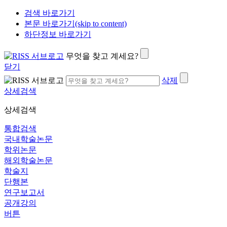
검색 바로가기
본문 바로가기(skip to content)
하단정보 바로가기
무엇을 찾고 계세요?
닫기
삭제
상세검색
상세검색
통합검색
국내학술논문
학위논문
해외학술논문
학술지
단행본
연구보고서
공개강의
버튼