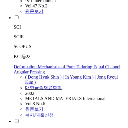
ISIJ international
Vol.47 No.2
원문보기
SCI
SCIE
SCOPUS
KCI등재
Deformation Mechanisms of Pure Ti during Equal Channel
Angular Pressing
( Dong Hyuk Shin )
,
( In Young Kim )
,
( Jong Ryoul
Kim )
대한금속재료학회
2002
METALS AND MATERIALS International
Vol.8 No.6
원문보기
복사/대출신청