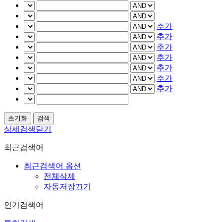
추가
추가
추가
추가
추가
추가
추가
상세검색닫기
최근검색어
최근검색어 옵션
전체삭제
자동저장끄기
인기검색어