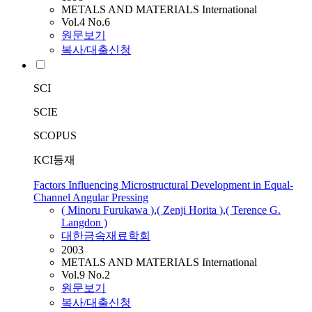
METALS AND MATERIALS International
Vol.4 No.6
원문보기
복사/대출신청
SCI
SCIE
SCOPUS
KCI등재
Factors Influencing Microstructural Development in Equal-
Channel Angular Pressing
( Minoru Furukawa )
,
( Zenji Horita )
,
( Terence G.
Langdon )
대한금속재료학회
2003
METALS AND MATERIALS International
Vol.9 No.2
원문보기
복사/대출신청