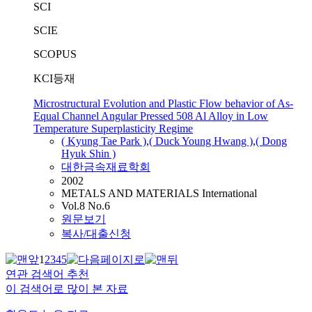
SCI
SCIE
SCOPUS
KCI등재
Microstructural Evolution and Plastic Flow behavior of As-
Equal Channel Angular Pressed 508 Al Alloy in Low
Temperature Superplasticity Regime
( Kyung Tae Park )
,
( Duck Young Hwang )
,
( Dong
Hyuk Shin )
대한금속재료학회
2002
METALS AND MATERIALS International
Vol.8 No.6
원문보기
복사/대출신청
1
2
3
4
5
연관 검색어 추천
이 검색어로 많이 본 자료