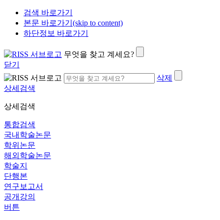
검색 바로가기
본문 바로가기(skip to content)
하단정보 바로가기
무엇을 찾고 계세요?
닫기
삭제
상세검색
상세검색
통합검색
국내학술논문
학위논문
해외학술논문
학술지
단행본
연구보고서
공개강의
버튼