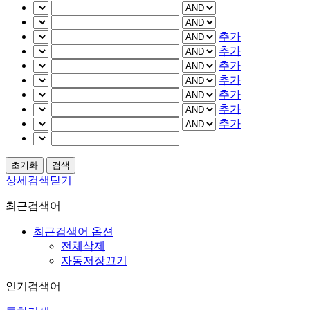
추가
추가
추가
추가
추가
추가
추가
상세검색닫기
최근검색어
최근검색어 옵션
전체삭제
자동저장끄기
인기검색어