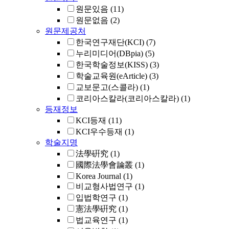
원문있음
(11)
원문없음
(2)
원문제공처
한국연구재단(KCI)
(7)
누리미디어(DBpia)
(5)
한국학술정보(KISS)
(3)
학술교육원(eArticle)
(3)
교보문고(스콜라)
(1)
코리아스칼라(코리아스칼라)
(1)
등재정보
KCI등재
(11)
KCI우수등재
(1)
학술지명
法學硏究
(1)
國際法學會論叢
(1)
Korea Journal
(1)
비교형사법연구
(1)
입법학연구
(1)
憲法學硏究
(1)
법교육연구
(1)