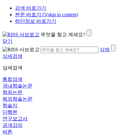
검색 바로가기
본문 바로가기(skip to content)
하단정보 바로가기
무엇을 찾고 계세요?
닫기
삭제
상세검색
상세검색
통합검색
국내학술논문
학위논문
해외학술논문
학술지
단행본
연구보고서
공개강의
버튼