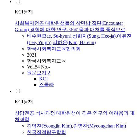
KCI등재
사회복지전공 대학원생들의 참만남 집단(Encounter
Group) 경험에 대한 연구: 어려움과 대처를 중심으로
배수현(Bae, Su-hyun)
,
성희자(Sung, Hee-ja)
,
이유진
(Lee, Yu-jin)
,
김하은(Kim, Ha-eun)
한국사회복지교육협의회
2021
한국사회복지교육
Vol.54 No.-
원문보기
2
KCI
스콜라
KCI등재
상담전공 석사과정 대학원생이 겪은 연구의 어려움과 대
처경험
김영진(Yeongjin Kim)
,
김명찬(Myeongchan Kim)
한국질적탐구학회