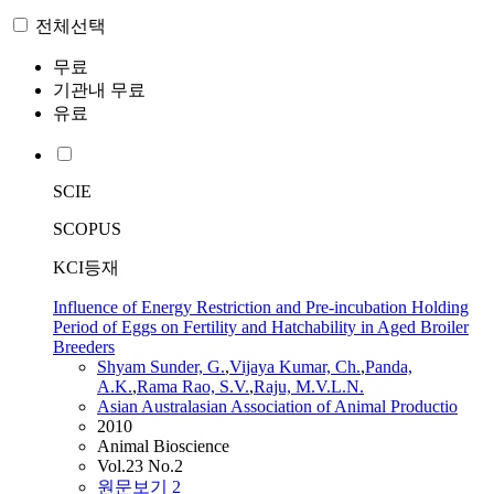
전체선택
무료
기관내 무료
유료
SCIE
SCOPUS
KCI등재
Influence of Energy Restriction and Pre-incubation Holding
Period of Eggs on Fertility and Hatchability in Aged Broiler
Breeders
Shyam Sunder, G.
,
Vijaya Kumar, Ch.
,
Panda,
A.K.
,
Rama Rao, S.V.
,
Raju, M.V.L.N.
Asian Australasian Association of Animal Productio
2010
Animal Bioscience
Vol.23 No.2
원문보기
2