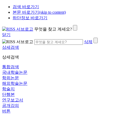
검색 바로가기
본문 바로가기(skip to content)
하단정보 바로가기
무엇을 찾고 계세요?
닫기
삭제
상세검색
상세검색
통합검색
국내학술논문
학위논문
해외학술논문
학술지
단행본
연구보고서
공개강의
버튼