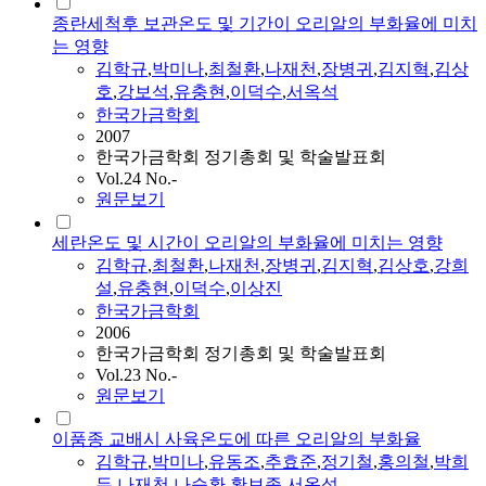
종란세척후 보관온도 및 기간이 오리알의 부화율에 미치
는 영향
김학규
,
박미나
,
최철환
,
나재천
,
장병귀
,
김지혁
,
김상
호
,
강보석
,
유충현
,
이덕수
,
서옥석
한국가금학회
2007
한국가금학회 정기총회 및 학술발표회
Vol.24 No.-
원문보기
세란온도 및 시간이 오리알의 부화율에 미치는 영향
김학규
,
최철환
,
나재천
,
장병귀
,
김지혁
,
김상호
,
강희
설
,
유충현
,
이덕수
,
이상진
한국가금학회
2006
한국가금학회 정기총회 및 학술발표회
Vol.23 No.-
원문보기
이품종 교배시 사육온도에 따른 오리알의 부화율
김학규
,
박미나
,
유동조
,
추효준
,
정기철
,
홍의철
,
박희
두
,
나재천
,
나승환
,
황보종
,
서옥석