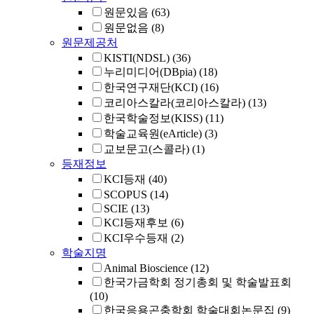
원문있음
(63)
원문없음
(8)
원문제공처
KISTI(NDSL)
(36)
누리미디어(DBpia)
(18)
한국연구재단(KCI)
(16)
코리아스칼라(코리아스칼라)
(13)
한국학술정보(KISS)
(11)
학술교육원(eArticle)
(3)
교보문고(스콜라)
(1)
등재정보
KCI등재
(40)
SCOPUS
(14)
SCIE
(13)
KCI등재후보
(6)
KCI우수등재
(2)
학술지명
Animal Bioscience
(12)
한국가금학회 정기총회 및 학술발표회
(10)
한국응용곤충학회 학술대회논문집
(9)