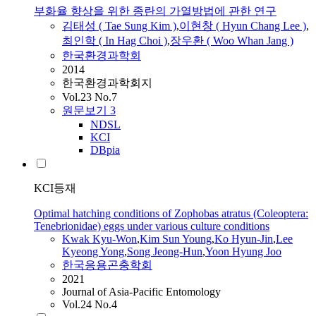
부화율 향상을 위한 종란의 가열방법에 관한 연구
김태성 ( Tae Sung Kim )
,
이현창 ( Hyun Chang Lee )
,
최인학 ( In Hag Choi )
,
장우환 ( Woo Whan Jang )
한국환경과학회
2014
한국환경과학회지
Vol.23 No.7
원문보기
3
NDSL
KCI
DBpia
KCI등재
Optimal hatching conditions of Zophobas atratus (Coleoptera:
Tenebrionidae) eggs under various culture conditions
Kwak Kyu-Won
,
Kim Sun Young
,
Ko Hyun-Jin
,
Lee
Kyeong Yong
,
Song Jeong-Hun
,
Yoon Hyung Joo
한국응용곤충학회
2021
Journal of Asia-Pacific Entomology
Vol.24 No.4