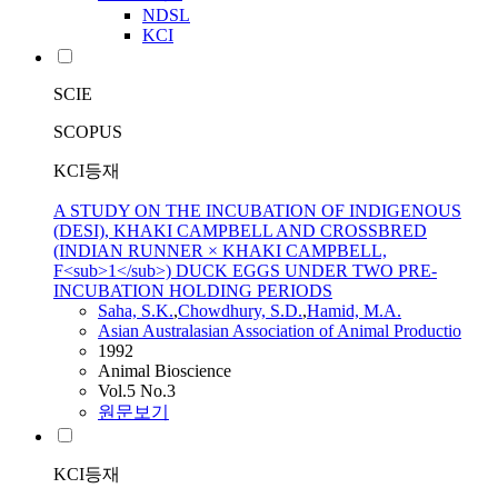
NDSL
KCI
SCIE
SCOPUS
KCI등재
A STUDY ON THE INCUBATION OF INDIGENOUS
(DESI), KHAKI CAMPBELL AND CROSSBRED
(INDIAN RUNNER × KHAKI CAMPBELL,
F<sub>1</sub>) DUCK EGGS UNDER TWO PRE-
INCUBATION HOLDING PERIODS
Saha, S.K.
,
Chowdhury, S.D.
,
Hamid, M.A.
Asian Australasian Association of Animal Productio
1992
Animal Bioscience
Vol.5 No.3
원문보기
KCI등재