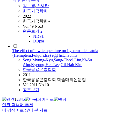
의 연관성 분석
김보경
,
손시환
한국가금학회
2022
한국가금학회지
Vol.49 No.3
원문보기
2
NDSL
DBpia
The effect of low temperature on Lycorma delicatula
(Hemiptera:Fulgoridae) egg hatchability
Song Myung-Kyu,Sang-Cheol Lim,Ki-Su
Ahn,Kyeong-Hee Lee,Gil-Hah Kim
한국응용곤충학회
2011
한국응용곤충학회 학술대회논문집
Vol.2011 No.10
원문보기
1
2
3
4
5
연관 검색어 추천
이 검색어로 많이 본 자료