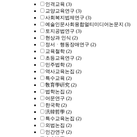
인격교육
(3)
교양교육연구
(3)
사회복지법제연구
(3)
예술인문사회융합멀티미디어논문지
(3)
토지공법연구
(3)
현상과 인식
(2)
정서ㆍ행동장애연구
(2)
교육철학
(2)
초등교육연구
(2)
민주법학
(2)
역사교육논집
(2)
특수교육
(2)
敎育學硏究
(2)
법학논집
(2)
어문연구
(2)
한국학
(2)
汎韓哲學
(2)
특수교육논집
(2)
외법논집
(2)
인간연구
(2)