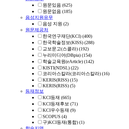
원문있음
(625)
원문없음
(185)
음성지원유무
음성 지원
(2)
원문제공처
한국연구재단(KCI)
(400)
한국학술정보(KISS)
(288)
교보문고(스콜라)
(192)
누리미디어(DBpia)
(154)
학술교육원(eArticle)
(142)
KISTI(NDSL)
(22)
코리아스칼라(코리아스칼라)
(16)
KERIS(RISS)
(15)
KERIS(RISS)
(5)
등재정보
KCI등재
(665)
KCI등재후보
(71)
KCI우수등재
(9)
SCOPUS
(4)
구)KCI등재(통합)
(1)
학술지명