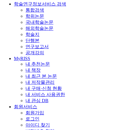
학술연구정보서비스 검색
통합검색
학위논문
국내학술논문
해외학술논문
학술지
단행본
연구보고서
공개강의
MyRISS
내 추천논문
내 책장
내 최근 본 논문
내 저작물관리
내 구매·신청 현황
내 서비스 사용권한
내 관심 DB
회원서비스
회원가입
로그인
아이디 찾기