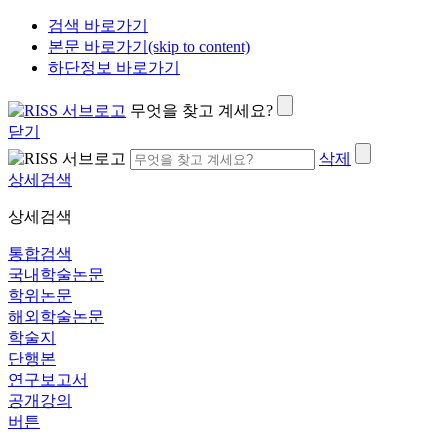
검색 바로가기
본문 바로가기(skip to content)
하단정보 바로가기
무엇을 찾고 계세요?
닫기
삭제
상세검색
상세검색
통합검색
국내학술논문
학위논문
해외학술논문
학술지
단행본
연구보고서
공개강의
버튼