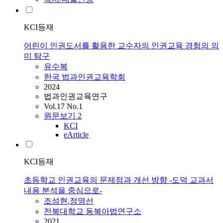
KCI등재
어린이 인권도서를 활용한 교수자의 인권교육 경험의 의
미 탐구
유수복
한국 법과인권교육학회
2024
법과인권교육연구
Vol.17 No.1
원문보기
2
KCI
eArticle
KCI등재
초등학교 인권교육의 문제점과 개선 방향 -도덕 교과서
내용 분석을 중심으로-
조성현
,
정영선
전북대학교 동북아법연구소
2021