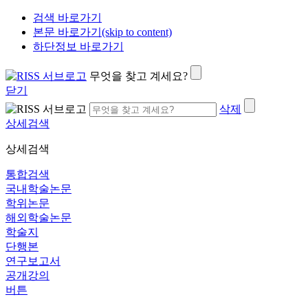
검색 바로가기
본문 바로가기(skip to content)
하단정보 바로가기
무엇을 찾고 계세요?
닫기
삭제
상세검색
상세검색
통합검색
국내학술논문
학위논문
해외학술논문
학술지
단행본
연구보고서
공개강의
버튼