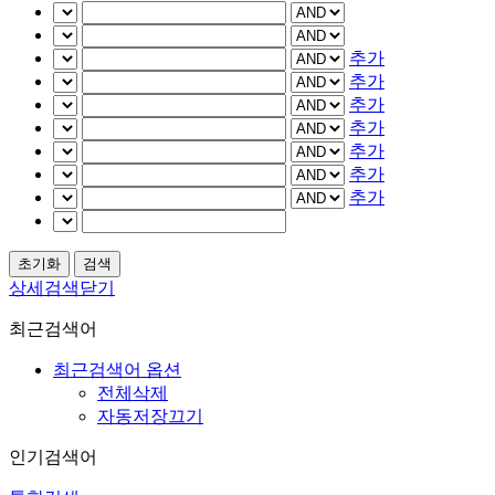
추가
추가
추가
추가
추가
추가
추가
상세검색닫기
최근검색어
최근검색어 옵션
전체삭제
자동저장끄기
인기검색어