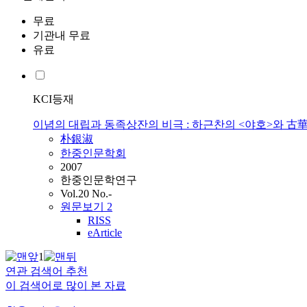
무료
기관내 무료
유료
KCI등재
이념의 대립과 동족상잔의 비극 : 하근찬의 <야호>와 古
朴銀淑
한중인문학회
2007
한중인문학연구
Vol.20 No.-
원문보기
2
RISS
eArticle
1
연관 검색어 추천
이 검색어로 많이 본 자료