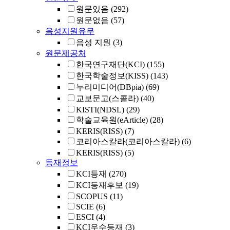
원문있음
(292)
원문없음
(57)
음성지원유무
음성 지원
(3)
원문제공처
한국연구재단(KCI)
(155)
한국학술정보(KISS)
(143)
누리미디어(DBpia)
(69)
교보문고(스콜라)
(40)
KISTI(NDSL)
(29)
학술교육원(eArticle)
(28)
KERIS(RISS)
(7)
코리아스칼라(코리아스칼라)
(6)
KERIS(RISS)
(5)
등재정보
KCI등재
(270)
KCI등재후보
(19)
SCOPUS
(11)
SCIE
(6)
ESCI
(4)
KCI우수등재
(3)