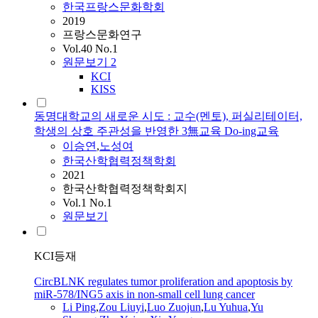
한국프랑스문화학회
2019
프랑스문화연구
Vol.40 No.1
원문보기
2
KCI
KISS
동명대학교의 새로운 시도 : 교수(멘토), 퍼실리테이터,
학생의 상호 주관성을 반영한 3無교육 Do-ing교육
이승연
,
노성여
한국산학협력정책학회
2021
한국산학협력정책학회지
Vol.1 No.1
원문보기
KCI등재
CircBLNK regulates tumor proliferation and apoptosis by
miR-578/ING5 axis in non-small cell lung cancer
Li Ping
,
Zou Liuyi
,
Luo Zuojun
,
Lu Yuhua
,
Yu