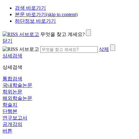
검색 바로가기
본문 바로가기(skip to content)
하단정보 바로가기
무엇을 찾고 계세요?
닫기
삭제
상세검색
상세검색
통합검색
국내학술논문
학위논문
해외학술논문
학술지
단행본
연구보고서
공개강의
버튼