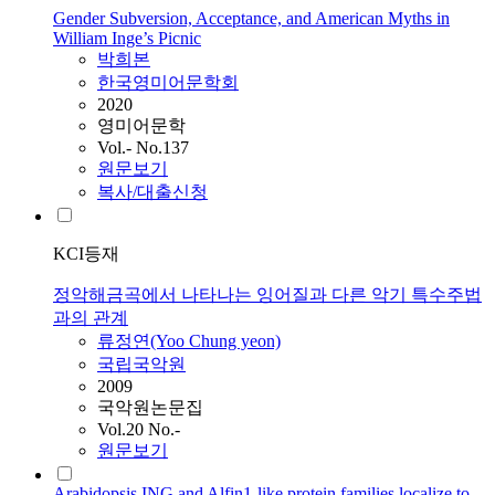
Gender Subversion, Acceptance, and American Myths in
William Inge’s Picnic
박희본
한국영미어문학회
2020
영미어문학
Vol.- No.137
원문보기
복사/대출신청
KCI등재
정악해금곡에서 나타나는 잉어질과 다른 악기 특수주법
과의 관계
류정연(Yoo Chung yeon)
국립국악원
2009
국악원논문집
Vol.20 No.-
원문보기
Arabidopsis ING and Alfin1-like protein families localize to