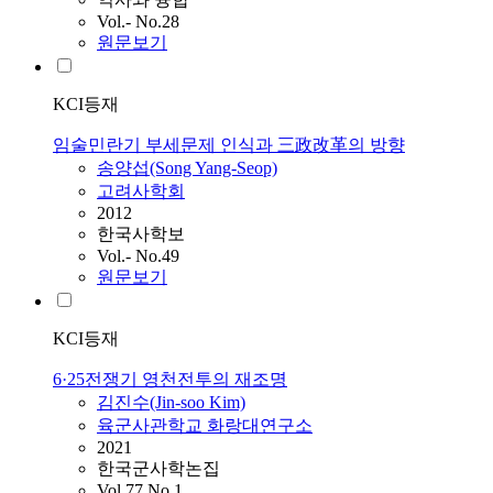
Vol.- No.28
원문보기
KCI등재
임술민란기 부세문제 인식과 三政改革의 방향
송양섭(Song Yang-Seop)
고려사학회
2012
한국사학보
Vol.- No.49
원문보기
KCI등재
6·25전쟁기 영천전투의 재조명
김진수(Jin-soo Kim)
육군사관학교 화랑대연구소
2021
한국군사학논집
Vol.77 No.1