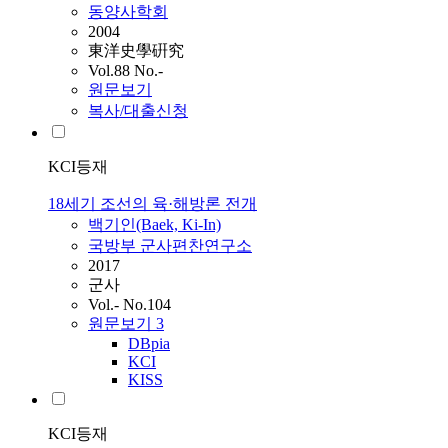
동양사학회
2004
東洋史學硏究
Vol.88 No.-
원문보기
복사/대출신청
KCI등재
18세기 조선의 육·해방론 전개
백기인(Baek, Ki-In)
국방부 군사편찬연구소
2017
군사
Vol.- No.104
원문보기
3
DBpia
KCI
KISS
KCI등재