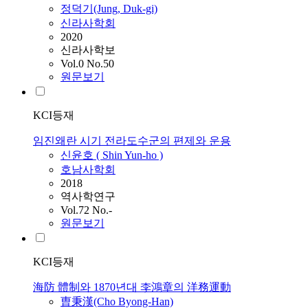
정덕기(Jung, Duk-gi)
신라사학회
2020
신라사학보
Vol.0 No.50
원문보기
KCI등재
임진왜란 시기 전라도수군의 편제와 운용
신윤호 ( Shin Yun-ho )
호남사학회
2018
역사학연구
Vol.72 No.-
원문보기
KCI등재
海防 體制와 1870년대 李鴻章의 洋務運動
曺秉漢(Cho Byong-Han)