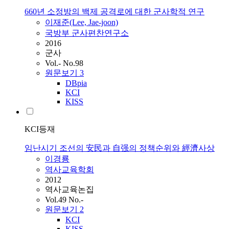
660년 소정방의 백제 공격로에 대한 군사학적 연구
이재준(Lee, Jae-joon)
국방부 군사편찬연구소
2016
군사
Vol.- No.98
원문보기
3
DBpia
KCI
KISS
KCI등재
임난시기 조선의 安民과 自强의 정책순위와 經濟사상
이경룡
역사교육학회
2012
역사교육논집
Vol.49 No.-
원문보기
2
KCI
KISS