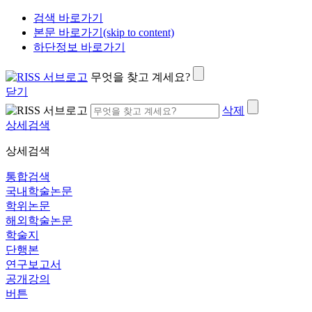
검색 바로가기
본문 바로가기(skip to content)
하단정보 바로가기
무엇을 찾고 계세요?
닫기
삭제
상세검색
상세검색
통합검색
국내학술논문
학위논문
해외학술논문
학술지
단행본
연구보고서
공개강의
버튼