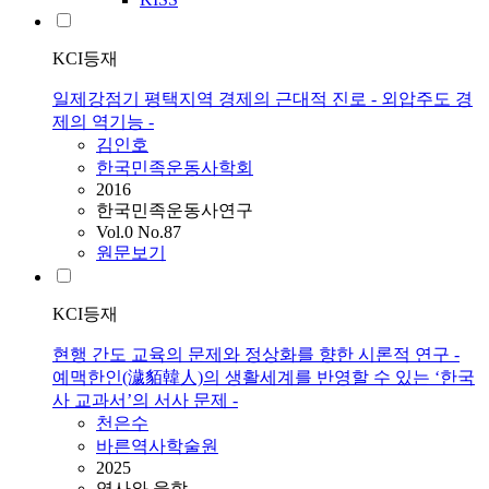
KCI등재
일제강점기 평택지역 경제의 근대적 진로 - 외압주도 경
제의 역기능 -
김인호
한국민족운동사학회
2016
한국민족운동사연구
Vol.0 No.87
원문보기
KCI등재
현행 간도 교육의 문제와 정상화를 향한 시론적 연구 -
예맥한인(濊貊韓人)의 생활세계를 반영할 수 있는 ‘한국
사 교과서’의 서사 문제 -
천은수
바른역사학술원
2025
역사와 융합