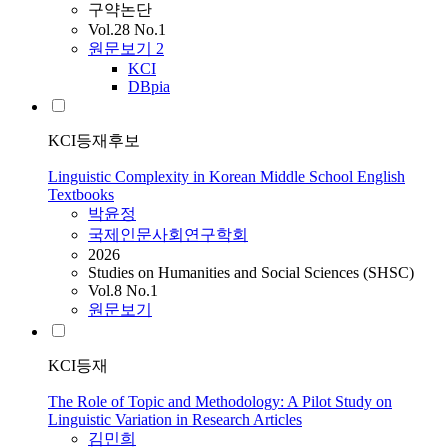
구약논단
Vol.28 No.1
원문보기
2
KCI
DBpia
KCI등재후보
Linguistic Complexity in Korean Middle School English
Textbooks
박윤정
국제인문사회연구학회
2026
Studies on Humanities and Social Sciences (SHSC)
Vol.8 No.1
원문보기
KCI등재
The Role of Topic and Methodology: A Pilot Study on
Linguistic Variation in Research Articles
김민희