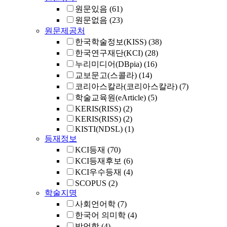
원문있음
(61)
원문없음
(23)
원문제공처
한국학술정보(KISS)
(38)
한국연구재단(KCI)
(28)
누리미디어(DBpia)
(16)
교보문고(스콜라)
(14)
코리아스칼라(코리아스칼라)
(7)
학술교육원(eArticle)
(5)
KERIS(RISS)
(2)
KERIS(RISS)
(2)
KISTI(NDSL)
(1)
등재정보
KCI등재
(70)
KCI등재후보
(6)
KCI우수등재
(4)
SCOPUS
(2)
학술지명
사회언어학
(7)
한국어 의미학
(4)
방언학
(4)