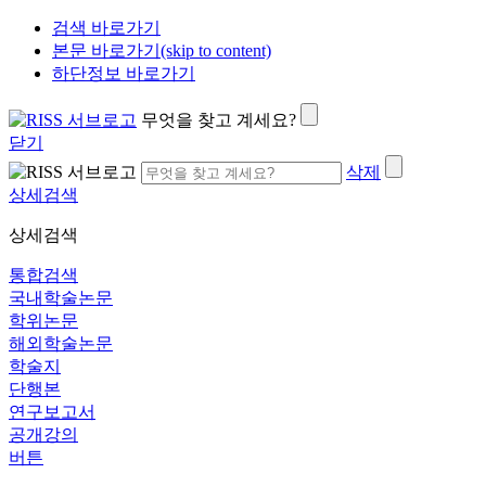
검색 바로가기
본문 바로가기(skip to content)
하단정보 바로가기
무엇을 찾고 계세요?
닫기
삭제
상세검색
상세검색
통합검색
국내학술논문
학위논문
해외학술논문
학술지
단행본
연구보고서
공개강의
버튼