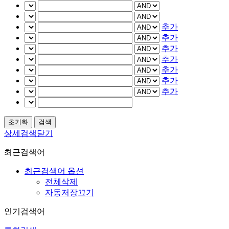
추가
추가
추가
추가
추가
추가
추가
상세검색닫기
최근검색어
최근검색어 옵션
전체삭제
자동저장끄기
인기검색어