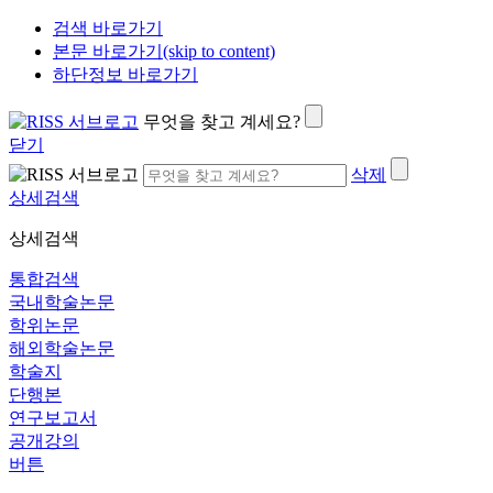
검색 바로가기
본문 바로가기(skip to content)
하단정보 바로가기
무엇을 찾고 계세요?
닫기
삭제
상세검색
상세검색
통합검색
국내학술논문
학위논문
해외학술논문
학술지
단행본
연구보고서
공개강의
버튼