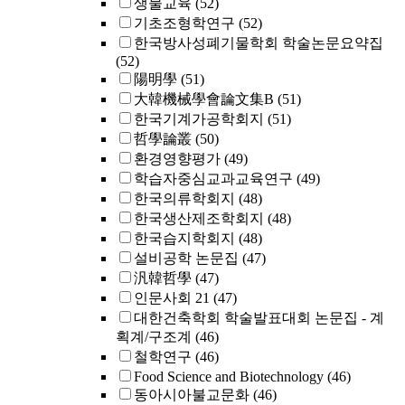
생물교육
(52)
기초조형학연구
(52)
한국방사성폐기물학회 학술논문요약집
(52)
陽明學
(51)
大韓機械學會論文集B
(51)
한국기계가공학회지
(51)
哲學論叢
(50)
환경영향평가
(49)
학습자중심교과교육연구
(49)
한국의류학회지
(48)
한국생산제조학회지
(48)
한국습지학회지
(48)
설비공학 논문집
(47)
汎韓哲學
(47)
인문사회 21
(47)
대한건축학회 학술발표대회 논문집 - 계
획계/구조계
(46)
철학연구
(46)
Food Science and Biotechnology
(46)
동아시아불교문화
(46)