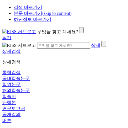
검색 바로가기
본문 바로가기(skip to content)
하단정보 바로가기
무엇을 찾고 계세요?
닫기
삭제
상세검색
상세검색
통합검색
국내학술논문
학위논문
해외학술논문
학술지
단행본
연구보고서
공개강의
버튼