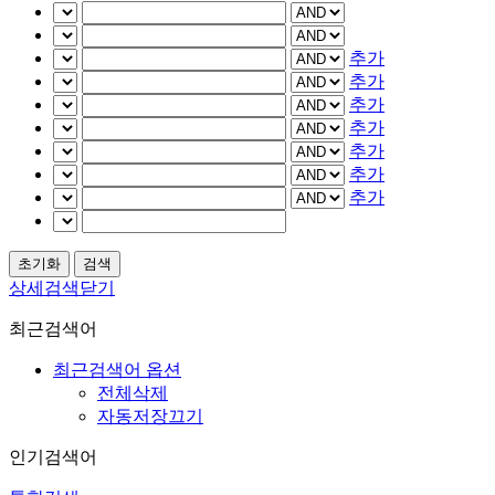
추가
추가
추가
추가
추가
추가
추가
상세검색닫기
최근검색어
최근검색어 옵션
전체삭제
자동저장끄기
인기검색어