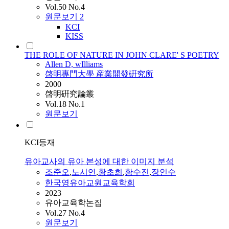
Vol.50 No.4
원문보기
2
KCI
KISS
THE ROLE OF NATURE IN JOHN CLARE' S POETRY
Allen D, wIlliams
啓明專門大學 産業開發硏究所
2000
啓明硏究論叢
Vol.18 No.1
원문보기
KCI등재
유아교사의 유아 본성에 대한 이미지 분석
조준오
,
노시연
,
황초희
,
황수진
,
장인수
한국영유아교원교육학회
2023
유아교육학논집
Vol.27 No.4
원문보기