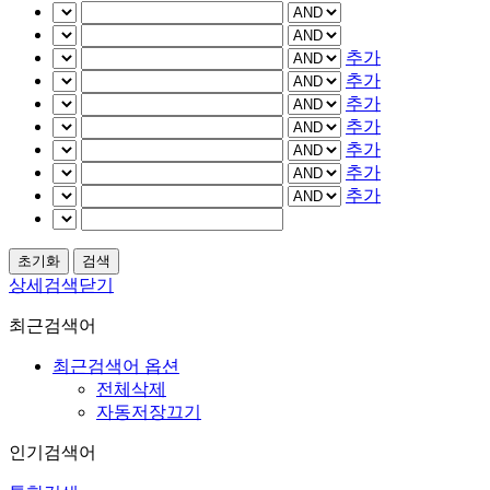
추가
추가
추가
추가
추가
추가
추가
상세검색닫기
최근검색어
최근검색어 옵션
전체삭제
자동저장끄기
인기검색어