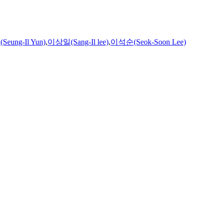
eung-Il Yun)
,
이상일(Sang-Il lee)
,
이석순(Seok-Soon Lee)