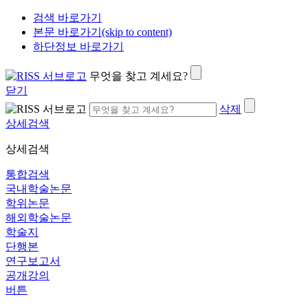
검색 바로가기
본문 바로가기(skip to content)
하단정보 바로가기
무엇을 찾고 계세요?
닫기
삭제
상세검색
상세검색
통합검색
국내학술논문
학위논문
해외학술논문
학술지
단행본
연구보고서
공개강의
버튼