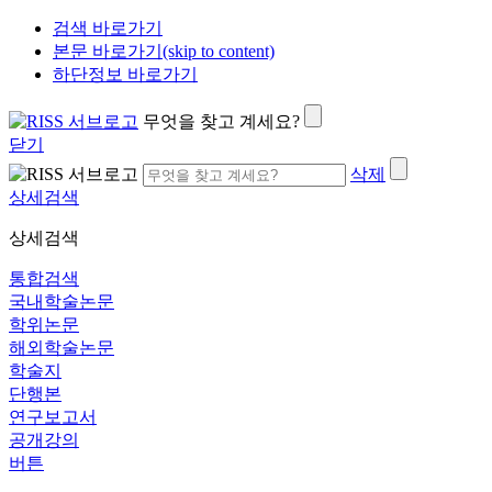
검색 바로가기
본문 바로가기(skip to content)
하단정보 바로가기
무엇을 찾고 계세요?
닫기
삭제
상세검색
상세검색
통합검색
국내학술논문
학위논문
해외학술논문
학술지
단행본
연구보고서
공개강의
버튼