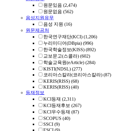
원문있음
(2,474)
원문없음
(562)
음성지원유무
음성 지원
(16)
원문제공처
한국연구재단(KCI)
(1,206)
누리미디어(DBpia)
(996)
한국학술정보(KISS)
(892)
교보문고(스콜라)
(602)
학술교육원(eArticle)
(284)
KISTI(NDSL)
(277)
코리아스칼라(코리아스칼라)
(87)
KERIS(RISS)
(68)
KERIS(RISS)
(40)
등재정보
KCI등재
(2,311)
KCI등재후보
(267)
KCI우수등재
(87)
SCOPUS
(40)
SSCI
(9)
ESCI
(9)