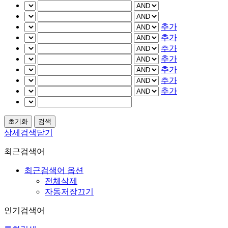
추가
추가
추가
추가
추가
추가
추가
상세검색닫기
최근검색어
최근검색어 옵션
전체삭제
자동저장끄기
인기검색어