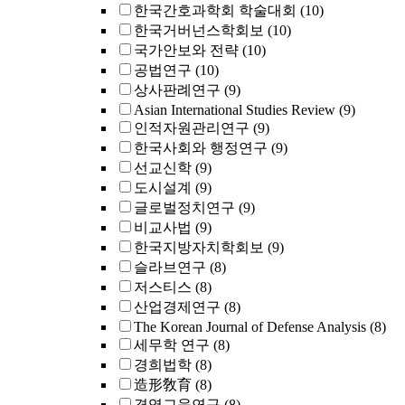
한국간호과학회 학술대회
(10)
한국거버넌스학회보
(10)
국가안보와 전략
(10)
공법연구
(10)
상사판례연구
(9)
Asian International Studies Review
(9)
인적자원관리연구
(9)
한국사회와 행정연구
(9)
선교신학
(9)
도시설계
(9)
글로벌정치연구
(9)
비교사법
(9)
한국지방자치학회보
(9)
슬라브연구
(8)
저스티스
(8)
산업경제연구
(8)
The Korean Journal of Defense Analysis
(8)
세무학 연구
(8)
경희법학
(8)
造形敎育
(8)
경영교육연구
(8)