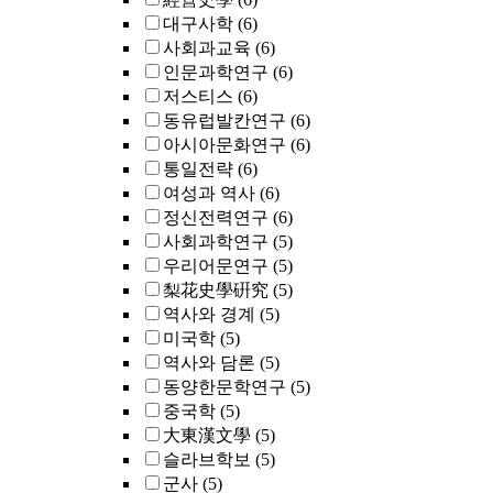
대구사학
(6)
사회과교육
(6)
인문과학연구
(6)
저스티스
(6)
동유럽발칸연구
(6)
아시아문화연구
(6)
통일전략
(6)
여성과 역사
(6)
정신전력연구
(6)
사회과학연구
(5)
우리어문연구
(5)
梨花史學硏究
(5)
역사와 경계
(5)
미국학
(5)
역사와 담론
(5)
동양한문학연구
(5)
중국학
(5)
大東漢文學
(5)
슬라브학보
(5)
군사
(5)