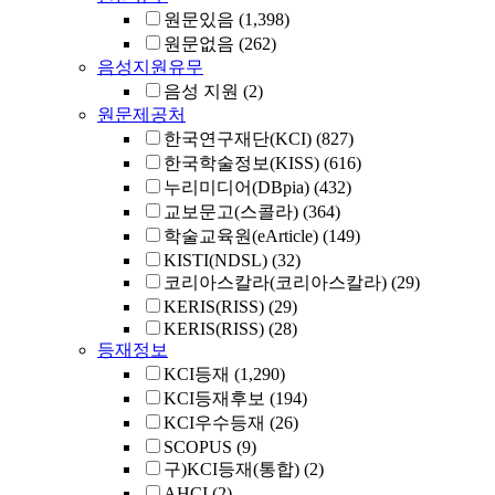
원문있음
(1,398)
원문없음
(262)
음성지원유무
음성 지원
(2)
원문제공처
한국연구재단(KCI)
(827)
한국학술정보(KISS)
(616)
누리미디어(DBpia)
(432)
교보문고(스콜라)
(364)
학술교육원(eArticle)
(149)
KISTI(NDSL)
(32)
코리아스칼라(코리아스칼라)
(29)
KERIS(RISS)
(29)
KERIS(RISS)
(28)
등재정보
KCI등재
(1,290)
KCI등재후보
(194)
KCI우수등재
(26)
SCOPUS
(9)
구)KCI등재(통합)
(2)
AHCI
(2)