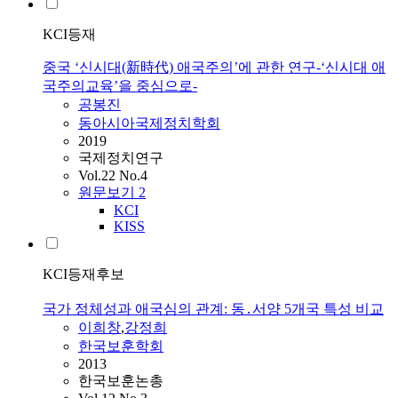
KCI등재
중국 ‘신시대(新時代) 애국주의’에 관한 연구-‘신시대 애
국주의교육’을 중심으로-
공봉진
동아시아국제정치학회
2019
국제정치연구
Vol.22 No.4
원문보기
2
KCI
KISS
KCI등재후보
국가 정체성과 애국심의 관계: 동․서양 5개국 특성 비교
이희창
,
강정희
한국보훈학회
2013
한국보훈논총