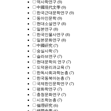
역사학연구
(9)
中國現代文學
(9)
한국근대문학연구
(9)
동아인문학
(9)
현대소설연구
(8)
일본연구
(8)
한국인물사연구
(8)
일본문화연구
(8)
中國硏究
(7)
숭실사학
(7)
슬라브연구
(7)
현대문학의 연구
(7)
도덕윤리과교육
(7)
한독사회과학논총
(7)
한국동북아논총
(7)
국제한인문학연구
(7)
평화학연구
(7)
충청문화연구
(7)
시조학논총
(7)
倫理硏究
(6)
經營史學
(6)