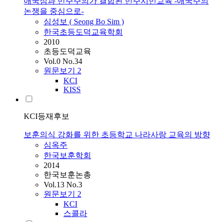
애국심과 민주주의가 결합된 민주시민교육 -애국주의
논쟁을 중심으로-
심성보 ( Seong Bo Sim )
한국초등도덕교육학회
2010
초등도덕교육
Vol.0 No.34
원문보기
2
KCI
KISS
KCI등재후보
보훈의식 강화를 위한 초등학교 나라사랑 교육의 방향
심옥주
한국보훈학회
2014
한국보훈논총
Vol.13 No.3
원문보기
2
KCI
스콜라