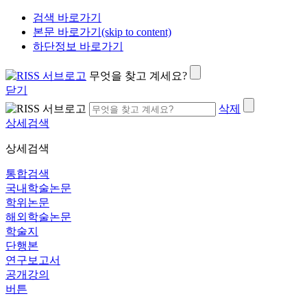
검색 바로가기
본문 바로가기(skip to content)
하단정보 바로가기
무엇을 찾고 계세요?
닫기
삭제
상세검색
상세검색
통합검색
국내학술논문
학위논문
해외학술논문
학술지
단행본
연구보고서
공개강의
버튼