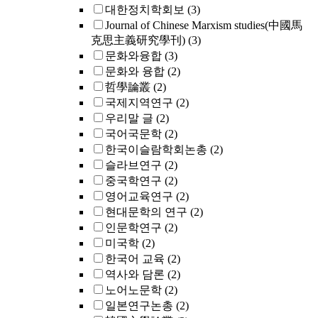
대한정치학회보
(3)
Journal of Chinese Marxism studies(中國馬
克思主義研究學刊)
(3)
문화와융합
(3)
문화와 융합
(2)
哲學論叢
(2)
국제지역연구
(2)
우리말 글
(2)
국어국문학
(2)
한국이슬람학회논총
(2)
슬라브연구
(2)
중국학연구
(2)
영어교육연구
(2)
현대문학의 연구
(2)
인문학연구
(2)
미국학
(2)
한국어 교육
(2)
역사와 담론
(2)
노어노문학
(2)
일본연구논총
(2)