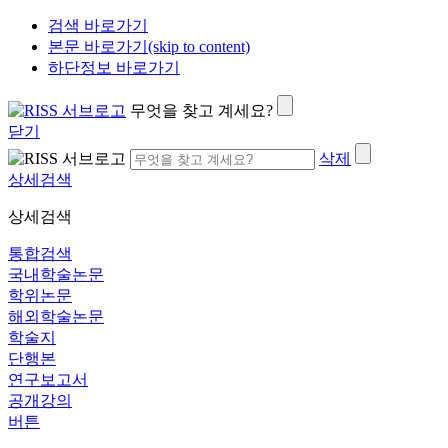
검색 바로가기
본문 바로가기(skip to content)
하단정보 바로가기
무엇을 찾고 계세요?
닫기
삭제
상세검색
상세검색
통합검색
국내학술논문
학위논문
해외학술논문
학술지
단행본
연구보고서
공개강의
버튼