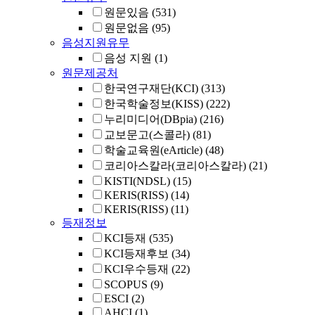
원문있음
(531)
원문없음
(95)
음성지원유무
음성 지원
(1)
원문제공처
한국연구재단(KCI)
(313)
한국학술정보(KISS)
(222)
누리미디어(DBpia)
(216)
교보문고(스콜라)
(81)
학술교육원(eArticle)
(48)
코리아스칼라(코리아스칼라)
(21)
KISTI(NDSL)
(15)
KERIS(RISS)
(14)
KERIS(RISS)
(11)
등재정보
KCI등재
(535)
KCI등재후보
(34)
KCI우수등재
(22)
SCOPUS
(9)
ESCI
(2)
AHCI
(1)