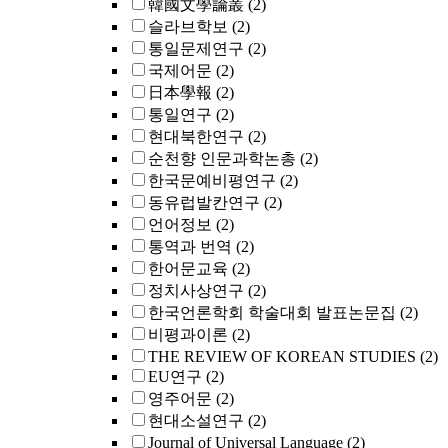
韓國文學論叢
(2)
슬라브학보
(2)
통일문제연구
(2)
국제어문
(2)
日本學報
(2)
통일연구
(2)
현대북한연구
(2)
순천향 인문과학논총
(2)
한국문예비평연구
(2)
동유럽발칸연구
(2)
언어정보
(2)
통역과 번역
(2)
한어문교육
(2)
정치사상연구
(2)
한국언론학회 학술대회 발표논문집
(2)
비평과이론
(2)
THE REVIEW OF KOREAN STUDIES
(2)
EU연구
(2)
영주어문
(2)
현대소설연구
(2)
Journal of Universal Language
(2)