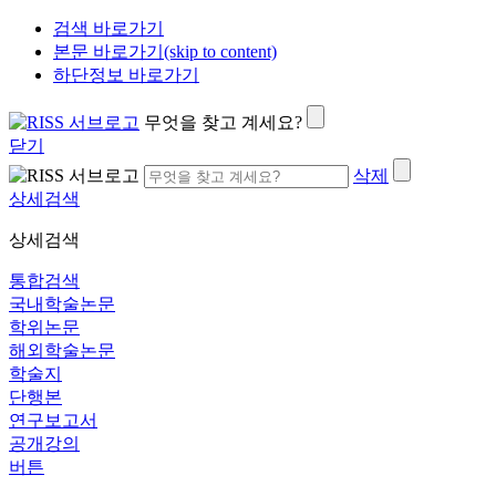
검색 바로가기
본문 바로가기(skip to content)
하단정보 바로가기
무엇을 찾고 계세요?
닫기
삭제
상세검색
상세검색
통합검색
국내학술논문
학위논문
해외학술논문
학술지
단행본
연구보고서
공개강의
버튼