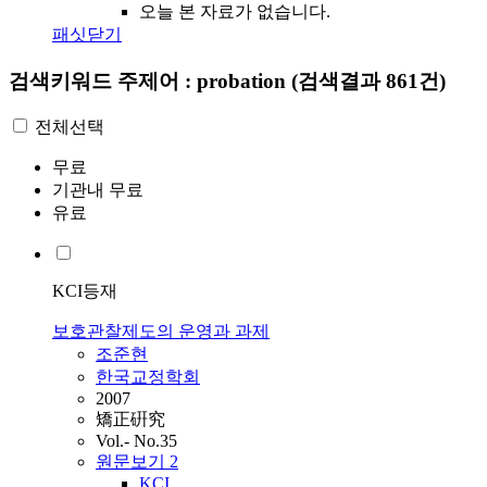
오늘 본 자료가 없습니다.
패싯닫기
검색키워드
주제어 : probation
(검색결과 861건)
전체선택
무료
기관내 무료
유료
KCI등재
보호관찰제도의 운영과 과제
조준현
한국교정학회
2007
矯正硏究
Vol.- No.35
원문보기
2
KCI