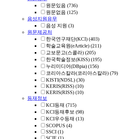
원문있음
(736)
원문없음
(125)
음성지원유무
음성 지원
(3)
원문제공처
한국연구재단(KCI)
(403)
학술교육원(eArticle)
(211)
교보문고(스콜라)
(205)
한국학술정보(KISS)
(195)
누리미디어(DBpia)
(156)
코리아스칼라(코리아스칼라)
(79)
KISTI(NDSL)
(30)
KERIS(RISS)
(10)
KERIS(RISS)
(10)
등재정보
KCI등재
(715)
KCI등재후보
(98)
KCI우수등재
(13)
SCOPUS
(4)
SSCI
(1)
SCIE
(1)