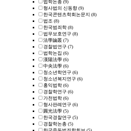
법학논총
(9)
형사법의 신동향
(9)
한국콘텐츠학회논문지
(8)
법조
(8)
한국범죄학
(8)
법무보호연구
(8)
法學論叢
(7)
경찰법연구
(7)
법학논집
(6)
漢陽法學
(6)
中央法學
(6)
청소년학연구
(6)
청소년복지연구
(6)
홍익법학
(6)
경찰학연구
(6)
가천법학
(6)
형사판례연구
(6)
圓光法學
(5)
한국경찰연구
(5)
경찰학논총
(5)
한국중독범죄학회보
(5)