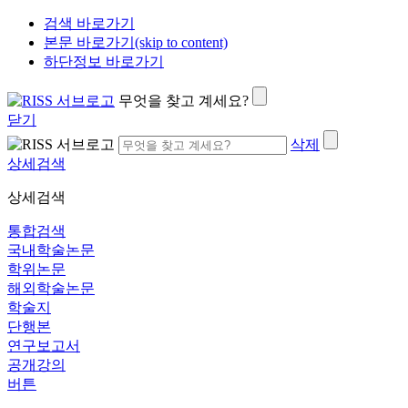
검색 바로가기
본문 바로가기(skip to content)
하단정보 바로가기
무엇을 찾고 계세요?
닫기
삭제
상세검색
상세검색
통합검색
국내학술논문
학위논문
해외학술논문
학술지
단행본
연구보고서
공개강의
버튼