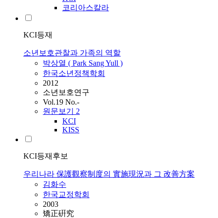
코리아스칼라
KCI등재
소년보호관찰과 가족의 역할
박상열 ( Park Sang Yull )
한국소년정책학회
2012
소년보호연구
Vol.19 No.-
원문보기
2
KCI
KISS
KCI등재후보
우리나라 保護觀察制度의 實施現況과 그 改善方案
김화수
한국교정학회
2003
矯正硏究