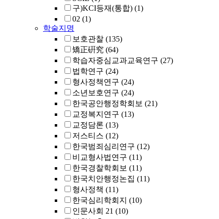
구)KCI등재(통합)
(1)
02
(1)
학술지명
보호관찰
(135)
矯正硏究
(64)
학습자중심교과교육연구
(27)
법학연구
(24)
형사정책연구
(24)
소년보호연구
(24)
한국공안행정학회보
(21)
교정복지연구
(13)
교정담론
(13)
저스티스
(12)
한국범죄심리연구
(12)
비교형사법연구
(11)
한국경찰학회보
(11)
한국치안행정논집
(11)
형사정책
(11)
한국심리학회지
(10)
인문사회 21
(10)