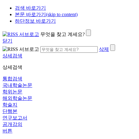
검색 바로가기
본문 바로가기(skip to content)
하단정보 바로가기
무엇을 찾고 계세요?
닫기
삭제
상세검색
상세검색
통합검색
국내학술논문
학위논문
해외학술논문
학술지
단행본
연구보고서
공개강의
버튼