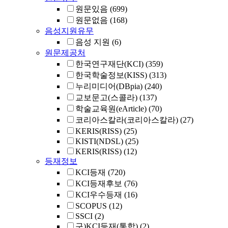
원문있음
(699)
원문없음
(168)
음성지원유무
음성 지원
(6)
원문제공처
한국연구재단(KCI)
(359)
한국학술정보(KISS)
(313)
누리미디어(DBpia)
(240)
교보문고(스콜라)
(137)
학술교육원(eArticle)
(70)
코리아스칼라(코리아스칼라)
(27)
KERIS(RISS)
(25)
KISTI(NDSL)
(25)
KERIS(RISS)
(12)
등재정보
KCI등재
(720)
KCI등재후보
(76)
KCI우수등재
(16)
SCOPUS
(12)
SSCI
(2)
구)KCI등재(통합)
(2)