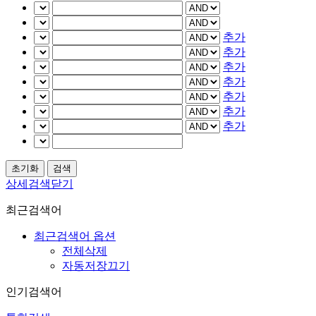
추가
추가
추가
추가
추가
추가
추가
상세검색닫기
최근검색어
최근검색어 옵션
전체삭제
자동저장끄기
인기검색어