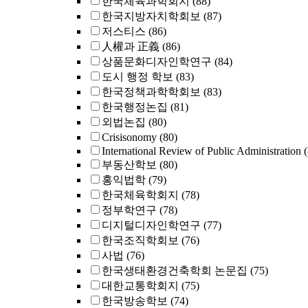
한국체육과학회지
(88)
한국지방자치학회보
(87)
저스티스
(86)
人權과 正義
(86)
상품문화디자인학연구
(84)
도시 행정 학보
(83)
한국정책과학학회보
(83)
한국행정논집
(81)
외법논집
(80)
Crisisonomy
(80)
International Review of Public Administration
부동산학보
(80)
홍익법학
(79)
한국체육학회지
(78)
정부학연구
(78)
디지털디자인학연구
(77)
한국조직학회보
(76)
사법
(76)
한국생태환경건축학회 논문집
(75)
대한교통학회지
(75)
한국방송학보
(74)