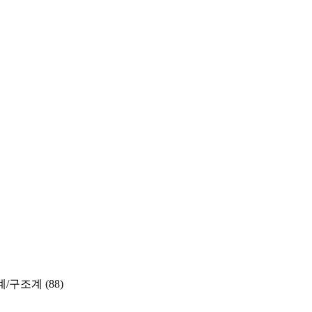
계/구조계
(88)