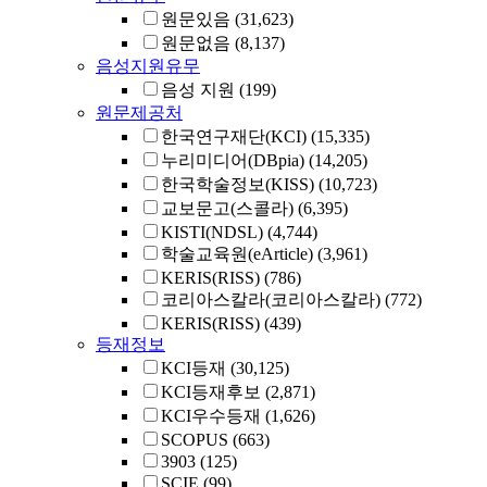
원문있음
(31,623)
원문없음
(8,137)
음성지원유무
음성 지원
(199)
원문제공처
한국연구재단(KCI)
(15,335)
누리미디어(DBpia)
(14,205)
한국학술정보(KISS)
(10,723)
교보문고(스콜라)
(6,395)
KISTI(NDSL)
(4,744)
학술교육원(eArticle)
(3,961)
KERIS(RISS)
(786)
코리아스칼라(코리아스칼라)
(772)
KERIS(RISS)
(439)
등재정보
KCI등재
(30,125)
KCI등재후보
(2,871)
KCI우수등재
(1,626)
SCOPUS
(663)
3903
(125)
SCIE
(99)