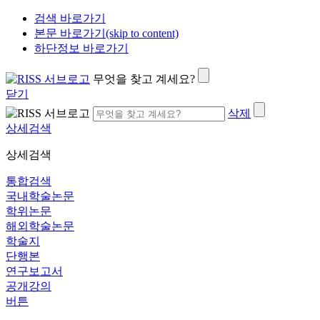
검색 바로가기
본문 바로가기(skip to content)
하단정보 바로가기
무엇을 찾고 계세요?
닫기
삭제
상세검색
상세검색
통합검색
국내학술논문
학위논문
해외학술논문
학술지
단행본
연구보고서
공개강의
버튼