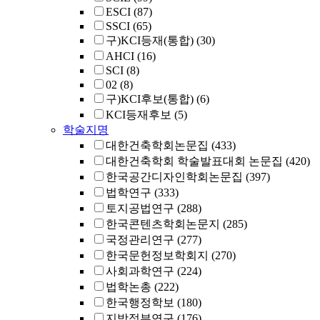
ESCI
(87)
SSCI
(65)
구)KCI등재(통합)
(30)
AHCI
(16)
SCI
(8)
02
(8)
구)KCI후보(통합)
(6)
KCI등재후보
(5)
학술지명
대한건축학회논문집
(433)
대한건축학회 학술발표대회 논문집
(420)
한국공간디자인학회논문집
(397)
법학연구
(333)
토지공법연구
(288)
한국콘텐츠학회논문지
(285)
국정관리연구
(277)
한국문헌정보학회지
(270)
사회과학연구
(224)
법학논총
(222)
한국행정학보
(180)
지방정부연구
(176)