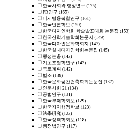
한국사회와 행정연구
(175)
PR연구
(165)
디지털융복합연구
(161)
한국언론학보
(159)
한국디자인학회 학술발표대회 논문집
(153
한국산학기술학회논문지
(149)
한국디자인문화학회지
(147)
한국실내디자인학회논문집
(145)
행정논총
(142)
기초조형학연구
(142)
국토계획
(142)
법조
(139)
한국문화공간건축학회논문집
(137)
인문사회 21
(134)
공법연구
(131)
한국부패학회보
(129)
한국자치행정학보
(123)
法學硏究
(122)
한국정책학회보
(118)
행정법연구
(117)