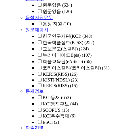
원문있음
(634)
원문없음
(120)
음성지원유무
음성 지원
(10)
원문제공처
한국연구재단(KCI)
(348)
한국학술정보(KISS)
(252)
교보문고(스콜라)
(224)
누리미디어(DBpia)
(107)
학술교육원(eArticle)
(66)
코리아스칼라(코리아스칼라)
(31)
KERIS(RISS)
(26)
KISTI(NDSL)
(23)
KERIS(RISS)
(15)
등재정보
KCI등재
(653)
KCI등재후보
(44)
SCOPUS
(15)
KCI우수등재
(6)
ESCI
(2)
학술지명