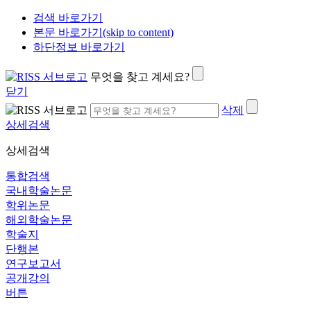
검색 바로가기
본문 바로가기(skip to content)
하단정보 바로가기
무엇을 찾고 계세요?
닫기
삭제
상세검색
상세검색
통합검색
국내학술논문
학위논문
해외학술논문
학술지
단행본
연구보고서
공개강의
버튼