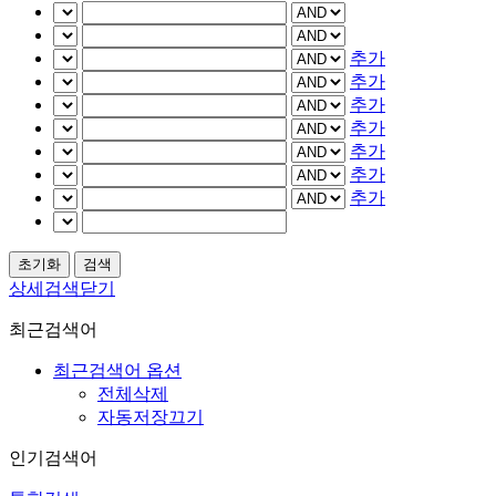
추가
추가
추가
추가
추가
추가
추가
상세검색닫기
최근검색어
최근검색어 옵션
전체삭제
자동저장끄기
인기검색어