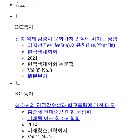
유료
KCI등재
전통 색채 감성이 문화가치 인식에 미치는 영향
이지선(Lee, JeeSun)
,
이윤진(Lee, YounJin)
한국색채학회
2021
한국색채학회 논문집
Vol.35 No.3
원문보기
KCI등재
청소년의 인권감수성과 학교폭력에 대한 태도
홍순혜
,
원미순
,
박미현
,
문정희
미래를 여는 청소년학회
2014
미래청소년학회지
Vol.11 No.3