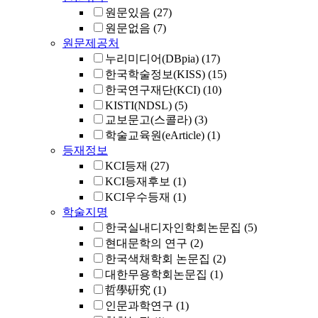
원문있음
(27)
원문없음
(7)
원문제공처
누리미디어(DBpia)
(17)
한국학술정보(KISS)
(15)
한국연구재단(KCI)
(10)
KISTI(NDSL)
(5)
교보문고(스콜라)
(3)
학술교육원(eArticle)
(1)
등재정보
KCI등재
(27)
KCI등재후보
(1)
KCI우수등재
(1)
학술지명
한국실내디자인학회논문집
(5)
현대문학의 연구
(2)
한국색채학회 논문집
(2)
대한무용학회논문집
(1)
哲學硏究
(1)
인문과학연구
(1)