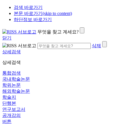
검색 바로가기
본문 바로가기(skip to content)
하단정보 바로가기
무엇을 찾고 계세요?
닫기
삭제
상세검색
상세검색
통합검색
국내학술논문
학위논문
해외학술논문
학술지
단행본
연구보고서
공개강의
버튼