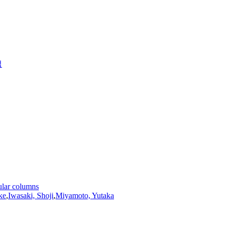
법
bular columns
ke
,
Iwasaki, Shoji
,
Miyamoto, Yutaka