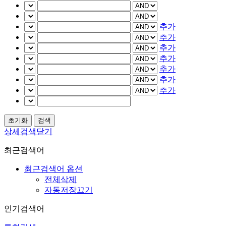
추가
추가
추가
추가
추가
추가
추가
상세검색닫기
최근검색어
최근검색어 옵션
전체삭제
자동저장끄기
인기검색어