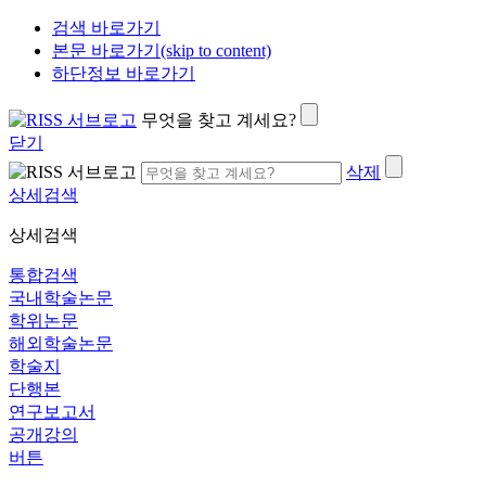
검색 바로가기
본문 바로가기(skip to content)
하단정보 바로가기
무엇을 찾고 계세요?
닫기
삭제
상세검색
상세검색
통합검색
국내학술논문
학위논문
해외학술논문
학술지
단행본
연구보고서
공개강의
버튼