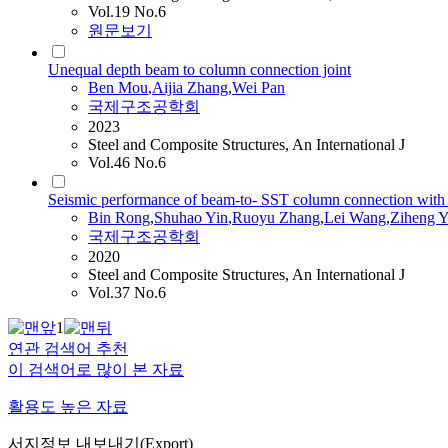
Vol.19 No.6
원문보기
Unequal depth beam to column connection joint
Ben Mou
,
Aijia Zhang
,
Wei Pan
국제구조공학회
2023
Steel and Composite Structures, An International J
Vol.46 No.6
Seismic performance of beam-to- SST column connection with 
Bin Rong
,
Shuhao Yin
,
Ruoyu Zhang
,
Lei Wang
,
Ziheng 
국제구조공학회
2020
Steel and Composite Structures, An International J
Vol.37 No.6
1
연관 검색어 추천
이 검색어로 많이 본 자료
활용도 높은 자료
서지정보 내보내기(Export)