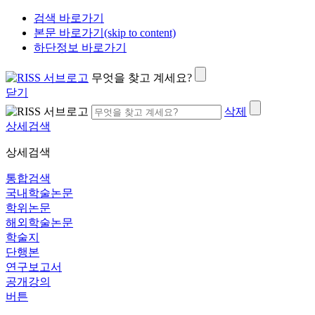
검색 바로가기
본문 바로가기(skip to content)
하단정보 바로가기
무엇을 찾고 계세요?
닫기
삭제
상세검색
상세검색
통합검색
국내학술논문
학위논문
해외학술논문
학술지
단행본
연구보고서
공개강의
버튼