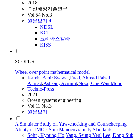
2018
수산해양기술연구
Vol.54 No.3
원문보기
4
NDSL
KCI
코리아스칼라
KISS
SCOPUS
Wheel over point mathematical model
Kamis, Amir Syawal
,
Fuad, Ahmad Faizal
Ahmad
,
Ashaari, Azmirul
,
Noor, Che Wan Mohd
Techno-Press
2021
Ocean systems engineering
Vol.11 No.3
원문보기
A Simulator Study on Yaw-checking and Coursekeeping
Ability in IMO's Ship Manoeuvrability Standards
Sohn, Kyoung-Ho
,
Yang, Seung-Yeul
,
Lee, Dong-Sub