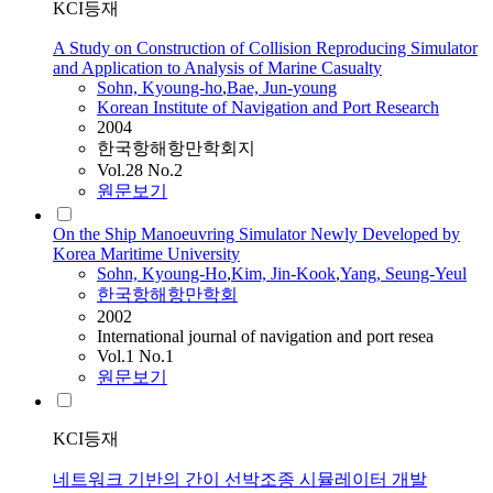
KCI등재
A Study on Construction of Collision Reproducing Simulator
and Application to Analysis of Marine Casualty
Sohn, Kyoung-ho
,
Bae, Jun-young
Korean Institute of Navigation and Port Research
2004
한국항해항만학회지
Vol.28 No.2
원문보기
On the Ship Manoeuvring Simulator Newly Developed by
Korea Maritime University
Sohn, Kyoung-Ho
,
Kim, Jin-Kook
,
Yang, Seung-Yeul
한국항해항만학회
2002
International journal of navigation and port resea
Vol.1 No.1
원문보기
KCI등재
네트워크 기반의 간이 선박조종 시뮬레이터 개발