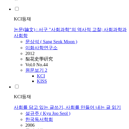
KCI등재
논문(論文) : 서구 "사회과학"의 역사적 고찰; 사회과학과
사회학
문상석 ( Sang Seok Moon )
이화사학연구소
2012
梨花史學硏究
Vol.0 No.44
원문보기
2
KCI
KISS
KCI등재
사회를 담고 있는 글쓰기, 사회를 만들어 내는 글 읽기
설규주 ( Kyu Joo Seol )
한국독서학회
2006