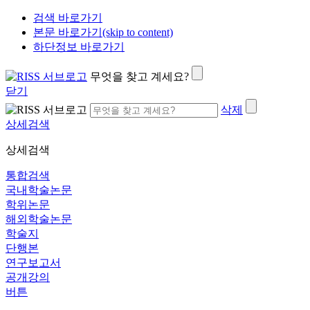
검색 바로가기
본문 바로가기(skip to content)
하단정보 바로가기
무엇을 찾고 계세요?
닫기
삭제
상세검색
상세검색
통합검색
국내학술논문
학위논문
해외학술논문
학술지
단행본
연구보고서
공개강의
버튼