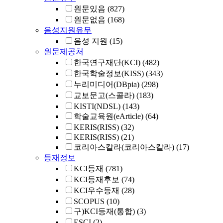
원문있음
(827)
원문없음
(168)
음성지원유무
음성 지원
(15)
원문제공처
한국연구재단(KCI)
(482)
한국학술정보(KISS)
(343)
누리미디어(DBpia)
(298)
교보문고(스콜라)
(183)
KISTI(NDSL)
(143)
학술교육원(eArticle)
(64)
KERIS(RISS)
(32)
KERIS(RISS)
(21)
코리아스칼라(코리아스칼라)
(17)
등재정보
KCI등재
(781)
KCI등재후보
(74)
KCI우수등재
(28)
SCOPUS
(10)
구)KCI등재(통합)
(3)
ESCI
(2)