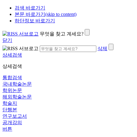
검색 바로가기
본문 바로가기(skip to content)
하단정보 바로가기
무엇을 찾고 계세요?
닫기
삭제
상세검색
상세검색
통합검색
국내학술논문
학위논문
해외학술논문
학술지
단행본
연구보고서
공개강의
버튼