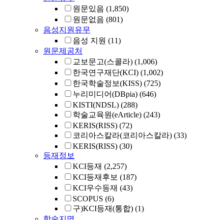
원문있음
(1,850)
원문없음
(801)
음성지원유무
음성 지원
(11)
원문제공처
교보문고(스콜라)
(1,006)
한국연구재단(KCI)
(1,002)
한국학술정보(KISS)
(725)
누리미디어(DBpia)
(646)
KISTI(NDSL)
(288)
학술교육원(eArticle)
(243)
KERIS(RISS)
(72)
코리아스칼라(코리아스칼라)
(33)
KERIS(RISS)
(30)
등재정보
KCI등재
(2,257)
KCI등재후보
(187)
KCI우수등재
(43)
SCOPUS
(6)
구)KCI등재(통합)
(1)
학술지명