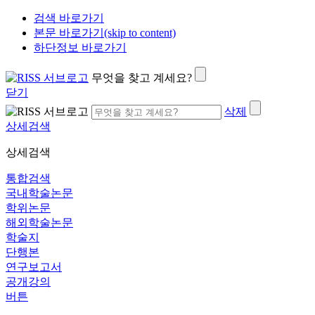
검색 바로가기
본문 바로가기(skip to content)
하단정보 바로가기
무엇을 찾고 계세요?
닫기
삭제
상세검색
상세검색
통합검색
국내학술논문
학위논문
해외학술논문
학술지
단행본
연구보고서
공개강의
버튼