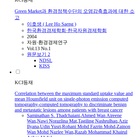
Green Market과 환경정책수단의 오염감축효과에 대한 소
고
이호생 ( Lee Ho Saeng )
한국환경경제학회·한국자원경제학회
2004
자원·환경경제연구
Vol.13 No.1
원문보기
2
NDSL
KISS
KCI등재
Correlation between the maximum standard uptake value and
mean Hounsfield unit on single-photon emission computed
tomography-computed tomography to discriminate benign
and metastatic lesions among patients with breast cancer
Saminathan S. Thadchaiani
,
Ahmed Wan Aireene
Wan
,
Nawi Norazlina Mat
,
Tagiling Nashrulhaq
,
Aziz
Ilyana
,
Udin Yusri
,
Rohani Mohd Fazrin Mohd
,
Zainon
Wan Mohd Nazlee Wan
,
Razab Mohammad Khairul