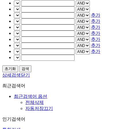
추가
추가
추가
추가
추가
추가
추가
상세검색닫기
최근검색어
최근검색어 옵션
전체삭제
자동저장끄기
인기검색어