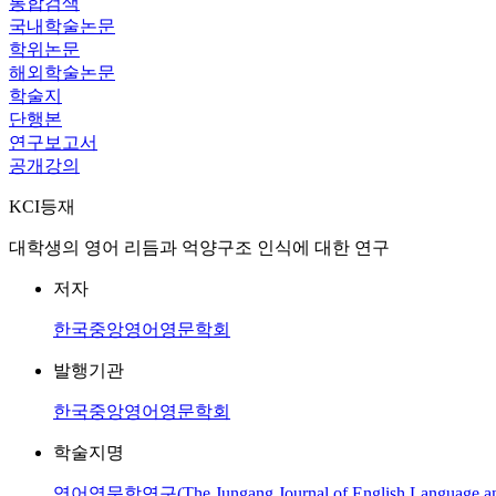
통합검색
국내학술논문
학위논문
해외학술논문
학술지
단행본
연구보고서
공개강의
KCI등재
대학생의 영어 리듬과 억양구조 인식에 대한 연구
저자
한국중앙영어영문학회
발행기관
한국중앙영어영문학회
학술지명
영어영문학연구(The Jungang Journal of English Language and 