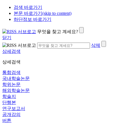
검색 바로가기
본문 바로가기(skip to content)
하단정보 바로가기
무엇을 찾고 계세요?
닫기
삭제
상세검색
상세검색
통합검색
국내학술논문
학위논문
해외학술논문
학술지
단행본
연구보고서
공개강의
버튼