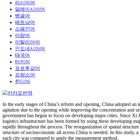
러시아어
말레이시아어
벵골어
베트남어
스페인어
아랍어
이탈리아어
인도네시아어
태국어
터키어
포르투갈어
프랑스어
힌디어
In the early stages of China’s reform and opening, China adopted an i
agitation due to the opening while improving the concentration and ut
government has begun to focus on developing major cities. Since Xi Ji
logistics infrastructure has been formed by using these developing ma
rapidly throughout the process. The reorganization of spatial structur
structure of socioeconomic all across China is needed. In this study, 
each city was compared to apply the measurement method.