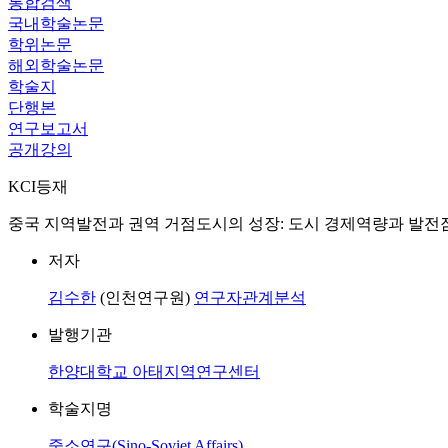
통합검색
국내학술논문
학위논문
해외학술논문
학술지
단행본
연구보고서
공개강의
KCI등재
중국 지역발전과 권역 거점도시의 성장: 도시 경제역량과 발전잠재력 측정 = Evalua
저자
김수한
(인천연구원)
연구자관계분석
발행기관
한양대학교 아태지역연구센터
학술지명
중소연구(Sino-Soviet Affairs)