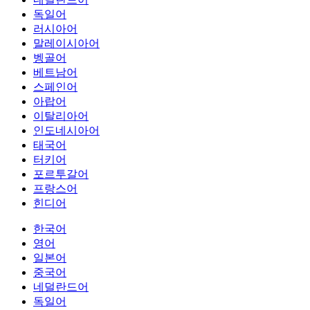
독일어
러시아어
말레이시아어
벵골어
베트남어
스페인어
아랍어
이탈리아어
인도네시아어
태국어
터키어
포르투갈어
프랑스어
힌디어
한국어
영어
일본어
중국어
네덜란드어
독일어