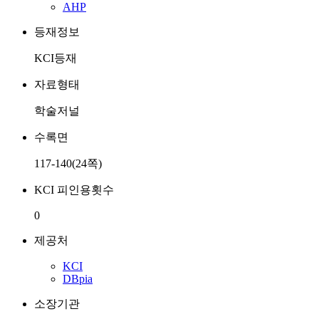
AHP
등재정보
KCI등재
자료형태
학술저널
수록면
117-140(24쪽)
KCI 피인용횟수
0
제공처
KCI
DBpia
소장기관