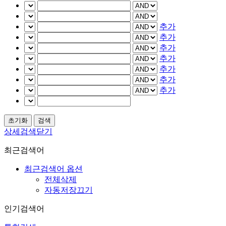
추가
추가
추가
추가
추가
추가
추가
상세검색닫기
최근검색어
최근검색어 옵션
전체삭제
자동저장끄기
인기검색어