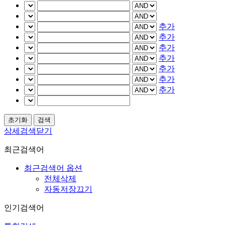
추가
추가
추가
추가
추가
추가
추가
상세검색닫기
최근검색어
최근검색어 옵션
전체삭제
자동저장끄기
인기검색어