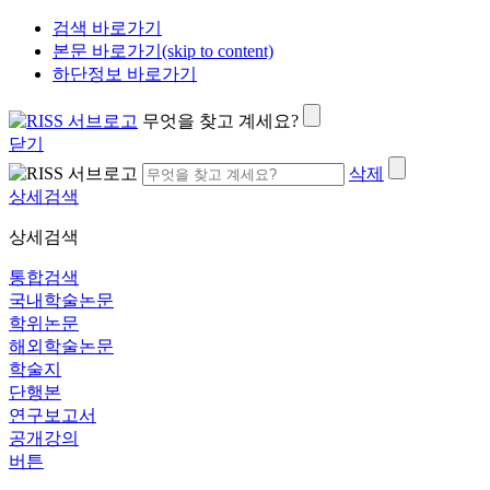
검색 바로가기
본문 바로가기(skip to content)
하단정보 바로가기
무엇을 찾고 계세요?
닫기
삭제
상세검색
상세검색
통합검색
국내학술논문
학위논문
해외학술논문
학술지
단행본
연구보고서
공개강의
버튼