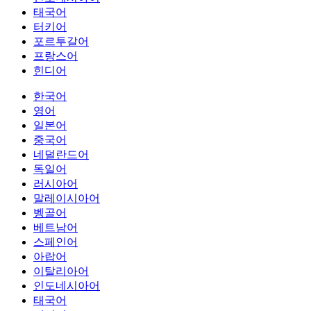
태국어
터키어
포르투갈어
프랑스어
힌디어
한국어
영어
일본어
중국어
네덜란드어
독일어
러시아어
말레이시아어
벵골어
베트남어
스페인어
아랍어
이탈리아어
인도네시아어
태국어