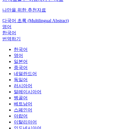
나만을 위한 추천자료
다국어 초록 (Multilingual Abstract)
영어
한국어
번역하기
한국어
영어
일본어
중국어
네덜란드어
독일어
러시아어
말레이시아어
벵골어
베트남어
스페인어
아랍어
이탈리아어
인도네시아어