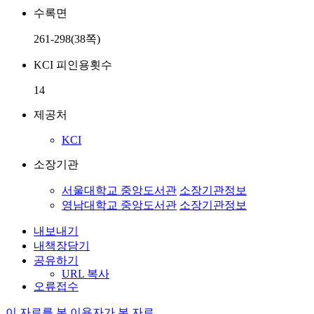
수록면
261-298(38쪽)
KCI 피인용횟수
14
제공처
KCI
소장기관
서울대학교 중앙도서관
소장기관정보
영남대학교 중앙도서관
소장기관정보
내보내기
내책장담기
공유하기
URL 복사
오류접수
이 자료를 본 이용자가 본 자료