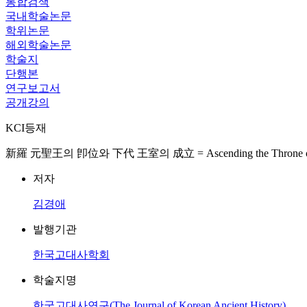
통합검색
국내학술논문
학위논문
해외학술논문
학술지
단행본
연구보고서
공개강의
KCI등재
新羅 元聖王의 卽位와 下代 王室의 成立 = Ascending the Throne of King Wo
저자
김경애
발행기관
한국고대사학회
학술지명
한국고대사연구(The Journal of Korean Ancient History)