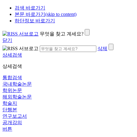
검색 바로가기
본문 바로가기(skip to content)
하단정보 바로가기
무엇을 찾고 계세요?
닫기
삭제
상세검색
상세검색
통합검색
국내학술논문
학위논문
해외학술논문
학술지
단행본
연구보고서
공개강의
버튼