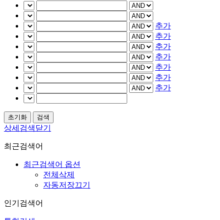
추가
추가
추가
추가
추가
추가
추가
상세검색닫기
최근검색어
최근검색어 옵션
전체삭제
자동저장끄기
인기검색어