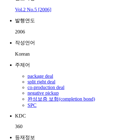
Vol.2 No.5 [2006]
발행연도
2006
작성언어
Korean
주제어
package deal
split right deal
co-production deal
negative pickup
완성보증 보험(completion bond)
SPC
KDC
360
등재정보