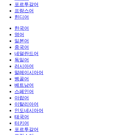
포르투갈어
프랑스어
힌디어
한국어
영어
일본어
중국어
네덜란드어
독일어
러시아어
말레이시아어
벵골어
베트남어
스페인어
아랍어
이탈리아어
인도네시아어
태국어
터키어
포르투갈어