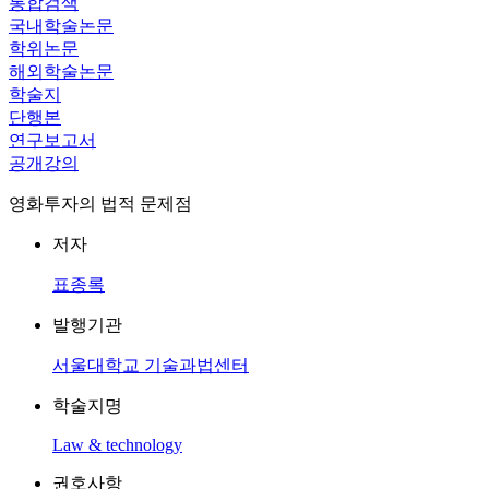
통합검색
국내학술논문
학위논문
해외학술논문
학술지
단행본
연구보고서
공개강의
영화투자의 법적 문제점
저자
표종록
발행기관
서울대학교 기술과법센터
학술지명
Law & technology
권호사항