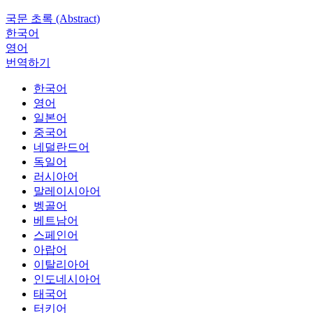
국문 초록 (Abstract)
한국어
영어
번역하기
한국어
영어
일본어
중국어
네덜란드어
독일어
러시아어
말레이시아어
벵골어
베트남어
스페인어
아랍어
이탈리아어
인도네시아어
태국어
터키어