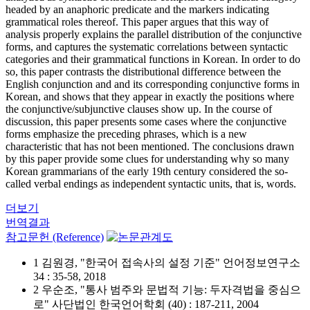
headed by an anaphoric predicate and the markers indicating
grammatical roles thereof. This paper argues that this way of
analysis properly explains the parallel distribution of the conjunctive
forms, and captures the systematic correlations between syntactic
categories and their grammatical functions in Korean. In order to do
so, this paper contrasts the distributional difference between the
English conjunction and and its corresponding conjunctive forms in
Korean, and shows that they appear in exactly the positions where
the conjunctive/subjunctive clauses show up. In the course of
discussion, this paper presents some cases where the conjunctive
forms emphasize the preceding phrases, which is a new
characteristic that has not been mentioned. The conclusions drawn
by this paper provide some clues for understanding why so many
Korean grammarians of the early 19th century considered the so-
called verbal endings as independent syntactic units, that is, words.
더보기
번역결과
참고문헌 (Reference)
1 김원경, "한국어 접속사의 설정 기준" 언어정보연구소
34 : 35-58, 2018
2 우순조, "통사 범주와 문법적 기능: 두자격법을 중심으
로" 사단법인 한국언어학회 (40) : 187-211, 2004