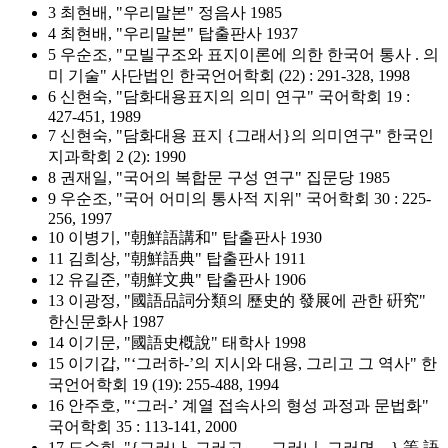
3 최현배, "우리말본" 정음사 1985
4 최현배, "우리말본" 탑출판사 1937
5 우순조, "모빌구조와 표지이론에 의한 한국어 통사 . 의
미 기술" 사단법인 한국언어학회 (22) : 291-328, 1998
6 신현숙, "담화대용표지의 의미 연구" 국어학회 19 :
427-451, 1989
7 신현숙, "담화대용 표지 {그래서}의 의미연구" 한국인
지과학회 2 (2): 1990
8 권재일, "국어의 복합문 구성 연구" 집문당 1985
9 우순조, "국어 어미의 통사적 지위" 국어학회 30 : 225-
256, 1997
10 이병기, "朝鮮語講和" 탑출판사 1930
11 김희상, "朝鮮語典" 탑출판사 1911
12 유길준, "朝鮮文典" 탑출판사 1906
13 이광정, "國語品詞分類의 歷史的 發展에 관한 硏究"
한신문화사 1987
14 이기문, "國語史槪說" 태학사 1998
15 이기갑, "‘그러하-’의 지시와 대용, 그리고 그 역사" 한
국언어학회 19 (19): 255-488, 1994
16 안주호, "‘그러-’ 계열 접속사의 형성 과정과 문법화"
국어학회 35 : 113-141, 2000
17 도수희, "{그러나, 그러고, … 그러니, 그러면…} 等 語