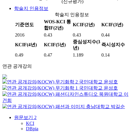
(신규평가)
학술지 인용정보
학술지 인용정보
WOS-KCI 통
기준연도
KCIF(2년)
KCIF(3년)
합IF(2년)
2016
0.43
0.43
0.44
중심성지수(3
KCIF(4년)
KCIF(5년)
즉시성지수
년)
0.49
0.47
1.189
0.14
연관 공개강의
무기화학 2
국민대학교
윤성호
무기화학 1
국민대학교
윤성호
패션디자인스튜디오
목원대학교
이
건희
패션과 이미지
충남대학교
박길순
원문보기
2
KCI
DBpia