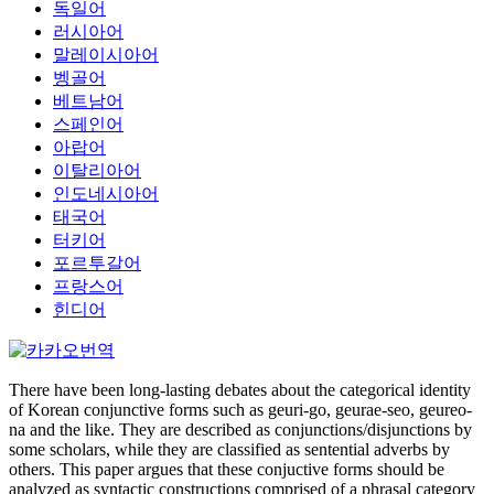
독일어
러시아어
말레이시아어
벵골어
베트남어
스페인어
아랍어
이탈리아어
인도네시아어
태국어
터키어
포르투갈어
프랑스어
힌디어
There have been long-lasting debates about the categorical identity
of Korean conjunctive forms such as geuri-go, geurae-seo, geureo-
na and the like. They are described as conjunctions/disjunctions by
some scholars, while they are classified as sentential adverbs by
others. This paper argues that these conjuctive forms should be
analyzed as syntactic constructions comprised of a phrasal category