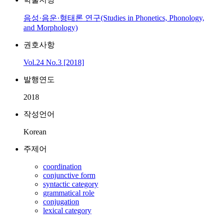
음성·음운·형태론 연구(Studies in Phonetics, Phonology,
and Morphology)
권호사항
Vol.24 No.3 [2018]
발행연도
2018
작성언어
Korean
주제어
coordination
conjunctive form
syntactic category
grammatical role
conjugation
lexical category