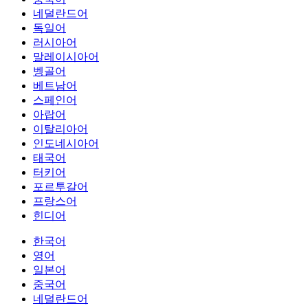
네덜란드어
독일어
러시아어
말레이시아어
벵골어
베트남어
스페인어
아랍어
이탈리아어
인도네시아어
태국어
터키어
포르투갈어
프랑스어
힌디어
한국어
영어
일본어
중국어
네덜란드어