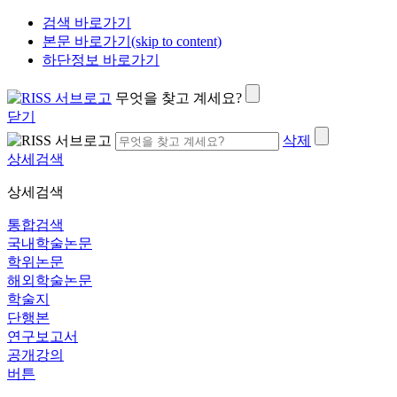
검색 바로가기
본문 바로가기(skip to content)
하단정보 바로가기
무엇을 찾고 계세요?
닫기
삭제
상세검색
상세검색
통합검색
국내학술논문
학위논문
해외학술논문
학술지
단행본
연구보고서
공개강의
버튼