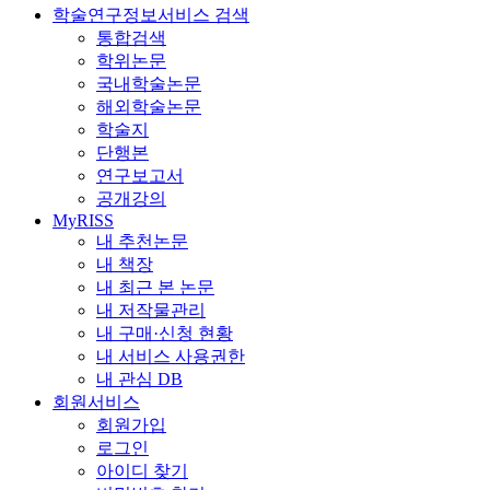
학술연구정보서비스 검색
통합검색
학위논문
국내학술논문
해외학술논문
학술지
단행본
연구보고서
공개강의
MyRISS
내 추천논문
내 책장
내 최근 본 논문
내 저작물관리
내 구매·신청 현황
내 서비스 사용권한
내 관심 DB
회원서비스
회원가입
로그인
아이디 찾기