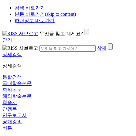
검색 바로가기
본문 바로가기(skip to content)
하단정보 바로가기
무엇을 찾고 계세요?
닫기
삭제
상세검색
상세검색
통합검색
국내학술논문
학위논문
해외학술논문
학술지
단행본
연구보고서
공개강의
버튼