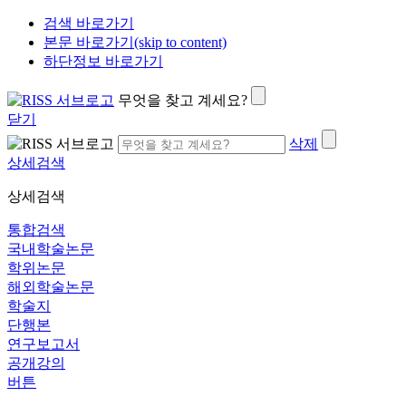
검색 바로가기
본문 바로가기(skip to content)
하단정보 바로가기
무엇을 찾고 계세요?
닫기
삭제
상세검색
상세검색
통합검색
국내학술논문
학위논문
해외학술논문
학술지
단행본
연구보고서
공개강의
버튼