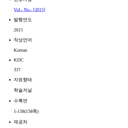
Vol.- No.- [2015]
발행연도
2015
작성언어
Korean
KDC
337
자료형태
학술저널
수록면
1-158(158쪽)
제공처