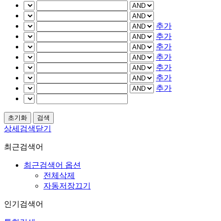
추가
추가
추가
추가
추가
추가
추가
상세검색닫기
최근검색어
최근검색어 옵션
전체삭제
자동저장끄기
인기검색어