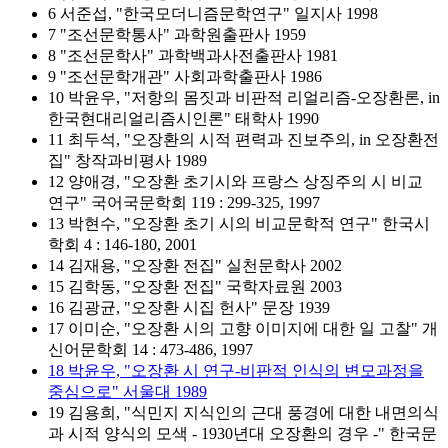
6 서준섭, "한국모더니즘문학연구" 일지사 1998
7 "조선문학통사" 과학원출판사 1959
8 "조선문학사" 과학백과사전출판사 1981
9 "조선문학개관" 사회과학출판사 1986
10 박윤우, "저항의 몸짓과 비판적 리얼리즘-오장환론, in
한국현대리얼리즘시인론" 태학사 1990
11 최두석, "오장환의 시적 편력과 진보주의, in 오장환전
집" 창작과비평사 1989
12 양애경, "오장환 초기시와 프랑스 상징주의 시 비교
연구" 국어국문학회 119 : 299-325, 1997
13 박현수, "오장환 초기 시의 비교문학적 연구" 한국시
학회 4 : 146-180, 2001
14 김재용, "오장환 전집" 실천문학사 2002
15 김학동, "오장환 전집" 국학자료원 2003
16 김광균, "오장환 시집 헌사" 문장 1939
17 이미순, "오장환 시의 고향 이미지에 대한 일 고찰" 개
신어문학회 14 : 473-486, 1997
18 박윤우, "오장환 시 연구-비판적 인식의 변모과정을
중심으로" 서울대 1989
19 김용희, "식민지 지식인의 근대 풍경에 대한 내면의식
과 시적 양식의 모색 - 1930년대 오장환의 경우 -" 한국문