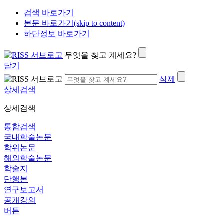
검색 바로가기
본문 바로가기(skip to content)
하단정보 바로가기
무엇을 찾고 계세요?
닫기
삭제
상세검색
상세검색
통합검색
국내학술논문
학위논문
해외학술논문
학술지
단행본
연구보고서
공개강의
버튼