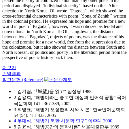
passed the history of colonized nation than any other poets in that
period and displayed ``individual sincerity`` based on this. After
detection to North Korea, Oh wrote ``Pagoda``, which showed the
cross-referential characteristics with poem ``Song of Zenith`` written
in the colonial period. He expressed his hope and promise for a new
world in poem ``Pagoda``, however, it was criticized as feudal and
conventional in North Korea. To Oh, Jang-hwan, the distance
between two ``Pagodas``, objects of poems, was the distance of his
hope and promise for a new world, free from the suppression due to
the colonization, but it also showed the distance between South and
North Korean, or politics and poetry in the liberation period from the
perspective of poetic history back then.
더보기
번역결과
참고문헌 (Reference)
1 김기림, "｢城壁｣을 읽고" 심설당 1988
2 김용희, "해방이라는 숭고한 대상과 언어적 공황" 국어
국문학회 141 : 367-389, 2005
3 최명표, "해방기 오장환의 시와 시론" 한국언어문학회
54 (54): 411-433, 2005
4 우대식, "해방기 북한 시문학 연구" 아주대 2000
5 김윤식, "해방공간의 문학사론" 서울대출판부 1989