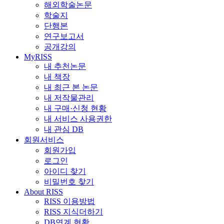
해외학술논문
학술지
단행본
연구보고서
공개강의
MyRISS
내 추천논문
내 책장
내 최근 본 논문
내 저작물관리
내 구매·신청 현황
내 서비스 사용권한
내 관심 DB
회원서비스
회원가입
로그인
아이디 찾기
비밀번호 찾기
About RISS
RISS 이용방법
RISS 지식더하기
DB연계 현황