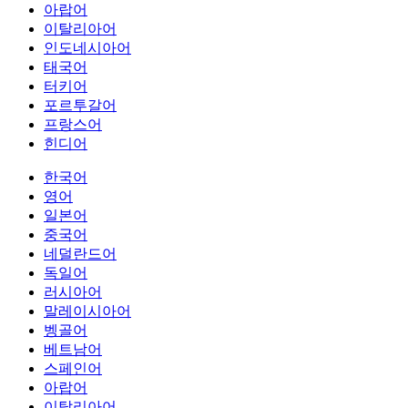
아랍어
이탈리아어
인도네시아어
태국어
터키어
포르투갈어
프랑스어
힌디어
한국어
영어
일본어
중국어
네덜란드어
독일어
러시아어
말레이시아어
벵골어
베트남어
스페인어
아랍어
이탈리아어