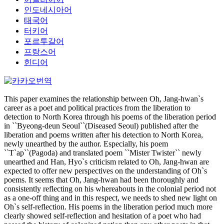
인도네시아어
태국어
터키어
포르투갈어
프랑스어
힌디어
This paper examines the relationship between Oh, Jang-hwan`s
career as a poet and political practices from the liberation to
detection to North Korea through his poems of the liberation period
in ``Byeong-deun Seoul``(Diseased Seoul) published after the
liberation and poems written after his detection to North Korea,
newly unearthed by the author. Especially, his poem
``T`ap``(Pagoda) and translated poem ``Mister Twister`` newly
unearthed and Han, Hyo`s criticism related to Oh, Jang-hwan are
expected to offer new perspectives on the understanding of Oh`s
poems. It seems that Oh, Jang-hwan had been thoroughly and
consistently reflecting on his whereabouts in the colonial period not
as a one-off thing and in this respect, we needs to shed new light on
Oh`s self-reflection. His poems in the liberation period much more
clearly showed self-reflection and hesitation of a poet who had