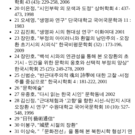
학회 43 (43): 229-258, 2006
20 이은정, "시인부락 의 모색과 도정" 상허학회 4 : 437-
473, 1998
21 오세영, "생명파 연구" 단국대학교 국어국문학과 11 :
1983
22 김진희, "생명파 시의 현대성 연구" 이화여대 2001
23 장만호, "부정의 아이러니와 환멸의 낭만주의 - 오장
환 초기시의 시의식" 한국비평문학회 (32) : 173-196,
2009
24 장만호, "백석 시와의 연관성을 통해 본 오장환의 초
기시 - 인간을 위한 문학의 옹호와 선택적 부정의 양상"
한국시학회 25 (25): 249-278, 2009
25 신범순, "반근대주의적 魂의 詩學에 대한 고찰 -서정
주를 중심으로" 한국시학회 4 : 181-222, 2001
26 "문학예술"
27 유종호, "다시 읽는 한국 시인" 문학동네 2002
28 김신정, "근대체험과 ‘고향’을 향한 시선-식민지 시대
오장환 시 연구" 수원대학교 국어국문학회 10 (10): 527-
548, 1996
29 "日刊 藝術通信"
30 이봉구, "城壁 시절의 장환"
31 이상숙, "『문화전선』을 통해 본 북한시학 형성기 연