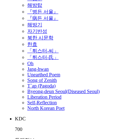
해방탑
『병든 서울』
『病든 서울』
해방기
자기반성
북한 시문학
한효
「튀스터-씨」
「튀스터-氏」
Oh
Jang-hwan
Unearthed Poem
Song of Zenith
T`ap (Pagoda)
Byeong-deun Seoul(Diseased Seoul)
Liberation Period
Self-Reflection
North Korean Poet
KDC
700