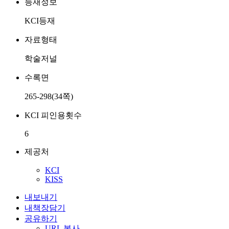
등재정보
KCI등재
자료형태
학술저널
수록면
265-298(34쪽)
KCI 피인용횟수
6
제공처
KCI
KISS
내보내기
내책장담기
공유하기
URL 복사