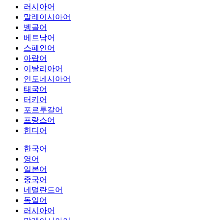
러시아어
말레이시아어
벵골어
베트남어
스페인어
아랍어
이탈리아어
인도네시아어
태국어
터키어
포르투갈어
프랑스어
힌디어
한국어
영어
일본어
중국어
네덜란드어
독일어
러시아어