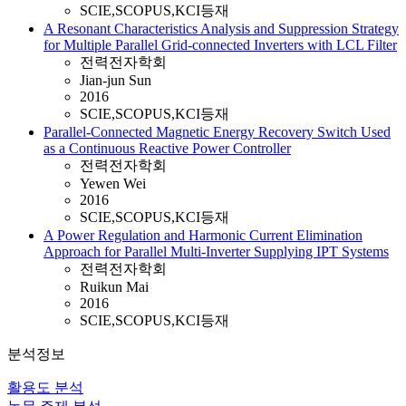
SCIE,SCOPUS,KCI등재
A Resonant Characteristics Analysis and Suppression Strategy
for Multiple Parallel Grid-connected Inverters with LCL Filter
전력전자학회
Jian-jun Sun
2016
SCIE,SCOPUS,KCI등재
Parallel-Connected Magnetic Energy Recovery Switch Used
as a Continuous Reactive Power Controller
전력전자학회
Yewen Wei
2016
SCIE,SCOPUS,KCI등재
A Power Regulation and Harmonic Current Elimination
Approach for Parallel Multi-Inverter Supplying IPT Systems
전력전자학회
Ruikun Mai
2016
SCIE,SCOPUS,KCI등재
분석정보
활용도 분석