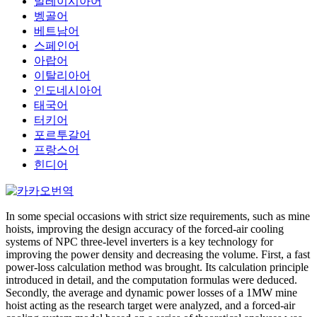
말레이시아어
벵골어
베트남어
스페인어
아랍어
이탈리아어
인도네시아어
태국어
터키어
포르투갈어
프랑스어
힌디어
In some special occasions with strict size requirements, such as mine
hoists, improving the design accuracy of the forced-air cooling
systems of NPC three-level inverters is a key technology for
improving the power density and decreasing the volume. First, a fast
power-loss calculation method was brought. Its calculation principle
introduced in detail, and the computation formulas were deduced.
Secondly, the average and dynamic power losses of a 1MW mine
hoist acting as the research target were analyzed, and a forced-air