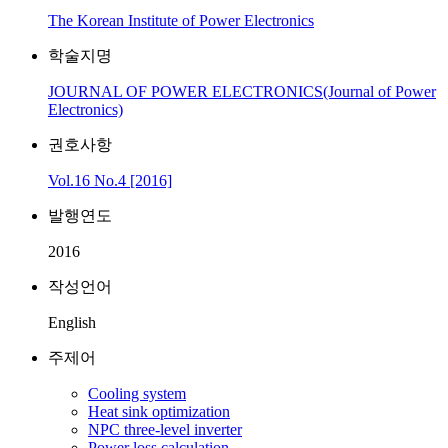
The Korean Institute of Power Electronics
학술지명
JOURNAL OF POWER ELECTRONICS(Journal of Power
Electronics)
권호사항
Vol.16 No.4 [2016]
발행연도
2016
작성언어
English
주제어
Cooling system
Heat sink optimization
NPC three-level inverter
Power loss calculation