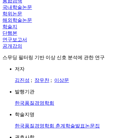
통합검색
국내학술논문
학위논문
해외학술논문
학술지
단행본
연구보고서
공개강의
스무딩 필터링 기반 이상 신호 분석에 관한 연구
저자
김진성
;
장우찬
;
이상문
발행기관
한국품질경영학회
학술지명
한국품질경영학회 춘계학술발표논문집
권호사항