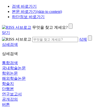
검색 바로가기
본문 바로가기(skip to content)
하단정보 바로가기
무엇을 찾고 계세요?
닫기
삭제
상세검색
상세검색
통합검색
국내학술논문
학위논문
해외학술논문
학술지
단행본
연구보고서
공개강의
버튼