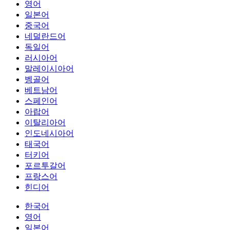
영어
일본어
중국어
네덜란드어
독일어
러시아어
말레이시아어
벵골어
베트남어
스페인어
아랍어
이탈리아어
인도네시아어
태국어
터키어
포르투갈어
프랑스어
힌디어
한국어
영어
일본어