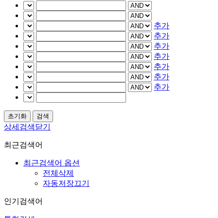
추가
추가
추가
추가
추가
추가
추가
상세검색닫기
최근검색어
최근검색어 옵션
전체삭제
자동저장끄기
인기검색어