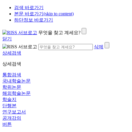
검색 바로가기
본문 바로가기(skip to content)
하단정보 바로가기
무엇을 찾고 계세요?
닫기
삭제
상세검색
상세검색
통합검색
국내학술논문
학위논문
해외학술논문
학술지
단행본
연구보고서
공개강의
버튼