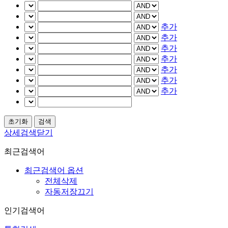
추가
추가
추가
추가
추가
추가
추가
상세검색닫기
최근검색어
최근검색어 옵션
전체삭제
자동저장끄기
인기검색어