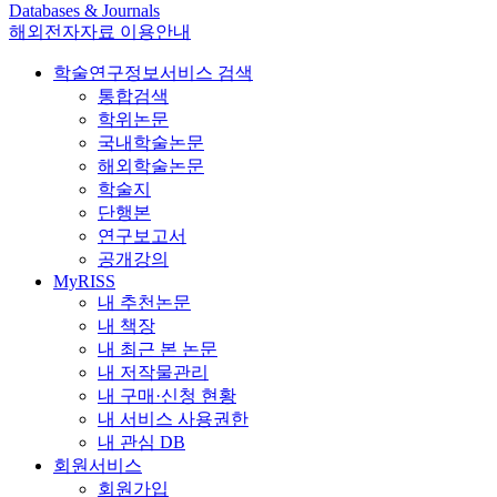
Databases & Journals
해외전자자료 이용안내
학술연구정보서비스 검색
통합검색
학위논문
국내학술논문
해외학술논문
학술지
단행본
연구보고서
공개강의
MyRISS
내 추천논문
내 책장
내 최근 본 논문
내 저작물관리
내 구매·신청 현황
내 서비스 사용권한
내 관심 DB
회원서비스
회원가입