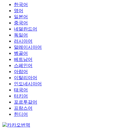
한국어
영어
일본어
중국어
네덜란드어
독일어
러시아어
말레이시아어
벵골어
베트남어
스페인어
아랍어
이탈리아어
인도네시아어
태국어
터키어
포르투갈어
프랑스어
힌디어