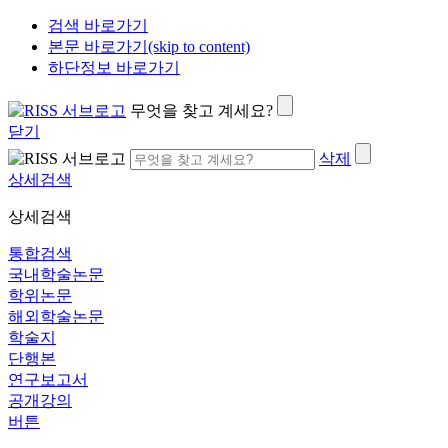
검색 바로가기
본문 바로가기(skip to content)
하단정보 바로가기
무엇을 찾고 계세요?
닫기
삭제
상세검색
상세검색
통합검색
국내학술논문
학위논문
해외학술논문
학술지
단행본
연구보고서
공개강의
버튼