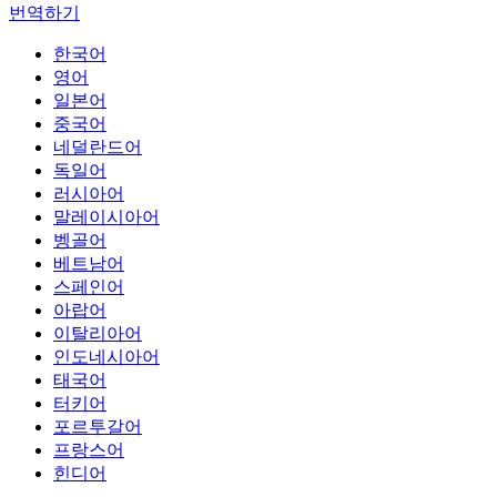
번역하기
한국어
영어
일본어
중국어
네덜란드어
독일어
러시아어
말레이시아어
벵골어
베트남어
스페인어
아랍어
이탈리아어
인도네시아어
태국어
터키어
포르투갈어
프랑스어
힌디어