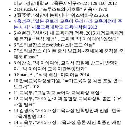
비교" 경남대학교 교육문제연구소 22 : 129-160, 2012
2 Deleuze, G., "프루스트와 기호들" 민음사 1970
3 齋藤孝, "잡담이 능력이다" 위즈덤하우스 2014
4 홍성은, "일본 유토리 교육이 우리나라 교육과정에 주
는 시사" 서울교육대학교 교육대학원 2013
5 손현경, "신학기 새 교육과정 적용, 2015 개정교육과정
에 등장한 ‘핵심 개념’…그뒤엔 ‘빅 아이디어’ 있었다"
6 "스티브잡스(Steve Jobs) 스탠포드 연설"
7 "스티브잡스 아이폰 출시 발표회 - 전세계에 충격을 준
제품 iPhone"
8 이찬승, "빅 아이디어, 교과서 집필에 반드시 반영돼
야!, '빅 아이디어 교육'이란무엇인가"
9 Smart, A., "뇌의 배신" 미디어윌 2014
10 한국교육과정평가원, "국가교육과정 각론 조정 연구
보고서" 2018
11 교육부, "고등학교 국어과 교육과정 해설"
12 교육부, "2015 문·이과 통합형 교육과정의 총론 주요
사항 발표"
13 김경자, "2015 개정교육과정 안착방안과 전망" 한국
교육개발원 2015
14 교육부, "2015 개정 교육과정 총론 시안 최종안 개발