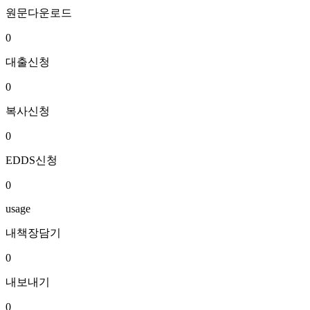
원문다운로드
0
대출신청
0
복사신청
0
EDDS신청
0
usage
내책장담기
0
내보내기
0