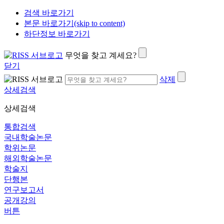
검색 바로가기
본문 바로가기(skip to content)
하단정보 바로가기
무엇을 찾고 계세요?
닫기
삭제
상세검색
상세검색
통합검색
국내학술논문
학위논문
해외학술논문
학술지
단행본
연구보고서
공개강의
버튼