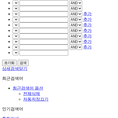
추가
추가
추가
추가
추가
추가
추가
상세검색닫기
최근검색어
최근검색어 옵션
전체삭제
자동저장끄기
인기검색어