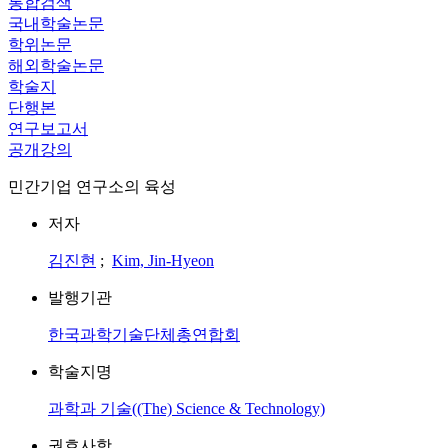
통합검색
국내학술논문
학위논문
해외학술논문
학술지
단행본
연구보고서
공개강의
민간기업 연구소의 육성
저자
김진현
;
Kim, Jin-Hyeon
발행기관
한국과학기술단체총연합회
학술지명
과학과 기술((The) Science & Technology)
권호사항