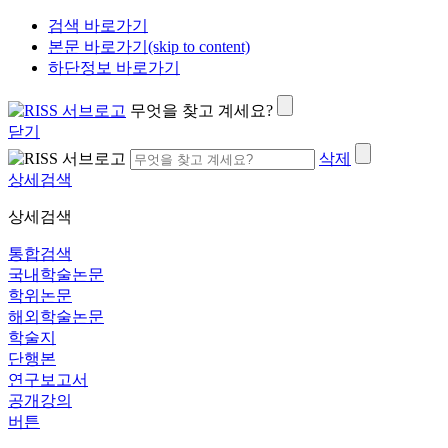
검색 바로가기
본문 바로가기(skip to content)
하단정보 바로가기
무엇을 찾고 계세요?
닫기
삭제
상세검색
상세검색
통합검색
국내학술논문
학위논문
해외학술논문
학술지
단행본
연구보고서
공개강의
버튼