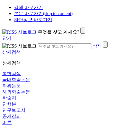
검색 바로가기
본문 바로가기(skip to content)
하단정보 바로가기
무엇을 찾고 계세요?
닫기
삭제
상세검색
상세검색
통합검색
국내학술논문
학위논문
해외학술논문
학술지
단행본
연구보고서
공개강의
버튼