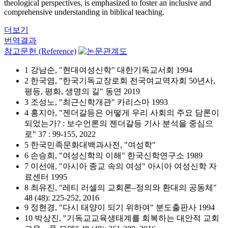
theological perspectives, is emphasized to foster an inclusive and
comprehensive understanding in biblical teaching.
더보기
번역결과
참고문헌 (Reference)
1 강남순, "현대여성신학" 대한기독교서회 1994
2 한국염, "한국기독교장로회 전국여교역자회 50년사,
평등, 평화, 생명의 길" 동연 2019
3 조성노, "최근신학개관" 카리스마 1993
4 홍지아, "젠더갈등은 어떻게 우리 사회의 주요 담론이
되었는가? : 보수언론의 젠더갈등 기사 분석을 중심으
로" 37 : 99-155, 2022
5 한국민족문화대백과사전, "여성학"
6 손승희, "여성신학의 이해" 한국신학연구소 1989
7 이선애, "아시아 종교 속의 여성" 아시아 여성신학 자
료센터 1995
8 최유진, "레티 러셀의 교회론–정의와 환대의 공동체"
48 (48): 225-252, 2016
9 정현경, "다시 태양이 되기 위하여" 분도출판사 1994
10 박상진, "기독교교육생태계를 회복하는 대안적 교회