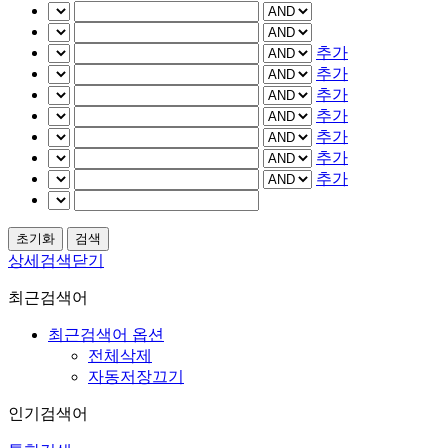
추가
추가
추가
추가
추가
추가
추가
상세검색닫기
최근검색어
최근검색어 옵션
전체삭제
자동저장끄기
인기검색어