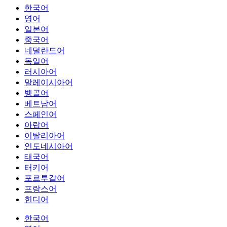
한국어
영어
일본어
중국어
네덜란드어
독일어
러시아어
말레이시아어
벵골어
베트남어
스페인어
아랍어
이탈리아어
인도네시아어
태국어
터키어
포르투갈어
프랑스어
힌디어
한국어