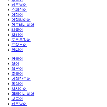
베트남어
스페인어
아랍어
이탈리아어
인도네시아어
태국어
터키어
포르투갈어
프랑스어
힌디어
한국어
영어
일본어
중국어
네덜란드어
독일어
러시아어
말레이시아어
벵골어
베트남어