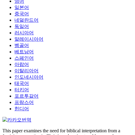
영어
일본어
중국어
네덜란드어
독일어
러시아어
말레이시아어
벵골어
베트남어
스페인어
아랍어
이탈리아어
인도네시아어
태국어
터키어
포르투갈어
프랑스어
힌디어
This paper examines the need for biblical interpretation from a