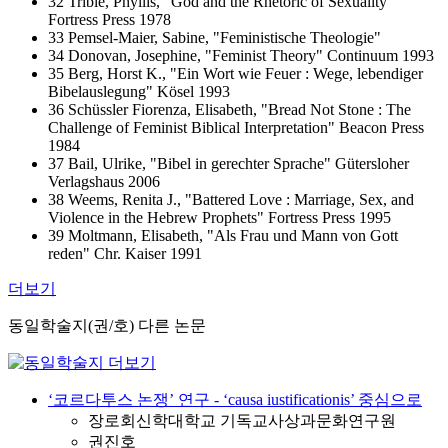
32 Trible, Phyllis, "God and the Rhetoric of Sexuality"
Fortress Press 1978
33 Pemsel-Maier, Sabine, "Feministische Theologie"
34 Donovan, Josephine, "Feminist Theory" Continuum 1993
35 Berg, Horst K., "Ein Wort wie Feuer : Wege, lebendiger
Bibelauslegung" Kösel 1993
36 Schüssler Fiorenza, Elisabeth, "Bread Not Stone : The
Challenge of Feminist Biblical Interpretation" Beacon Press
1984
37 Bail, Ulrike, "Bibel in gerechter Sprache" Gütersloher
Verlagshaus 2006
38 Weems, Renita J., "Battered Love : Marriage, Sex, and
Violence in the Hebrew Prophets" Fortress Press 1995
39 Moltmann, Elisabeth, "Als Frau und Mann von Gott
reden" Chr. Kaiser 1991
더보기
동일학술지(권/호) 다른 논문
‘코르다투스 논쟁’ 연구 ‐ ‘causa iustificationis’ 중심으로
장로회신학대학교 기독교사상과문화연구원
권진호