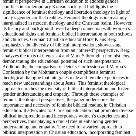
feminist perspective in Christian education to address gender
conflicts in contemporary Korean society. It highlights the
significance of feminist theology and liberation theology in light of
today’s gender conflict realities. Feminist theology is increasingly
marginalized in modern theology and the Christian realm. However,
its history and background reveal a deep connection with women’s
educational rights and feminist biblical interpretation in both schools
and churches. German Christian educator Horst Klaus Berg
emphasizes the diversity of biblical interpretation, showcasing
feminist biblical interpretation from an “othered” perspective. Berg
analyzes the texts of Genesis 4 and Mark 5 through a feminist lens,
demonstrating the educational potential of such interpretations.
Additionally, the comparison of Peter’s Confession and Martha’s
Confession by the Moltmann couple exemplifies a feminist
theological dialogue that integrates male and female experiences to
reach new understandings about Jesus. This feminist theological
approach enriches the diversity of biblical interpretation and fosters
gender understanding and empathy. Through these examples of
feminist theological perspectives, the paper underscores the
importance and necessity of feminist biblical reading in Christian
education. It advocates for Christian education that promotes diverse
biblical interpretations and incorporates women’s experiences and
perspectives, thus playing a crucial role in enhancing gender
understanding and empathy. The need for a varied approach to
biblical interpretation in Christian education, incorporating feminist