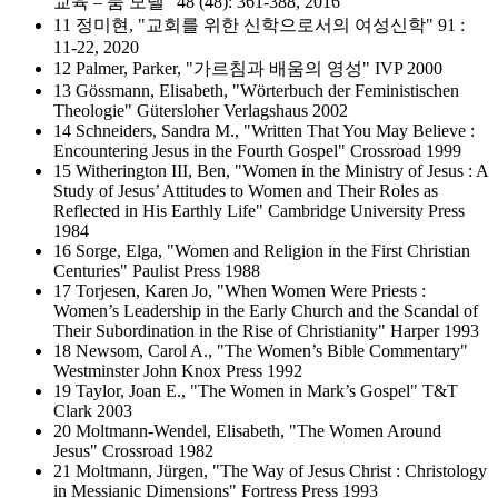
교육 – 품 모델" 48 (48): 361-388, 2016
11 정미현, "교회를 위한 신학으로서의 여성신학" 91 :
11-22, 2020
12 Palmer, Parker, "가르침과 배움의 영성" IVP 2000
13 Gössmann, Elisabeth, "Wörterbuch der Feministischen
Theologie" Gütersloher Verlagshaus 2002
14 Schneiders, Sandra M., "Written That You May Believe :
Encountering Jesus in the Fourth Gospel" Crossroad 1999
15 Witherington III, Ben, "Women in the Ministry of Jesus : A
Study of Jesus’ Attitudes to Women and Their Roles as
Reflected in His Earthly Life" Cambridge University Press
1984
16 Sorge, Elga, "Women and Religion in the First Christian
Centuries" Paulist Press 1988
17 Torjesen, Karen Jo, "When Women Were Priests :
Women’s Leadership in the Early Church and the Scandal of
Their Subordination in the Rise of Christianity" Harper 1993
18 Newsom, Carol A., "The Women’s Bible Commentary"
Westminster John Knox Press 1992
19 Taylor, Joan E., "The Women in Mark’s Gospel" T&T
Clark 2003
20 Moltmann-Wendel, Elisabeth, "The Women Around
Jesus" Crossroad 1982
21 Moltmann, Jürgen, "The Way of Jesus Christ : Christology
in Messianic Dimensions" Fortress Press 1993