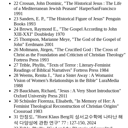
22 Crossan, John Dominic, "The Historical Jesus : The Life
of a Mediterranean Jewish Peasant" HarperSanFrancisco
1991
23 Sanders, E. P., "The Historical Figure of Jesus" Penguin
Books 1993
24 Brown, Raymond E., "The Gospel According to John
XIII-XXI" Doubleday 1970
25 Thompson, Marianne Meye, "The God of the Gospel of
John" Eerdmans 2001
26 Moltmann, Jürgen, "The Crucified God : The Cross of
Christ as the Foundation and Criticism of Christian Theology"
Fortress Press 1993
27 Trible, Phyllis, "Texts of Terror : Literary-Feminist
Readings of Biblical Narratives" Fortress Press 1984
28 Weems, Renita J., "Just a Sister Away : A Womanist
Vision of Women’s Relationships in the Bible" LuraMedia
1988
29 Bauckham, Richard, "Jesus : A Very Short Introduction"
Oxford University Press 2011
30 Schüssler Fiorenza, Elisabeth, "In Memory of Her: A
Feminist Theological Reconstruction of Christian Origins"
Crossroad 1983
31 안정도, "Horst Klaus Berg의 성서교수학에 나타난 해
석 다양성에 관한 연구" 77 : 127-150, 2024