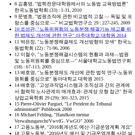
8 김홍영, "법학전문대학원에서의 노동법 교육방법론"
한국노동법학회 (33) : 1-31, 2010
9 문병효, "법원조직에 관한 비교법적 고찰 ― 독일 및 프
랑스를 중심으로 ―" 비교법학연구소 29 : 227-245, 2009
10 조성관, "노동위원회의 노동분쟁 해결기능 제고를 위
한 법제도 개선에 관한 연구" 아주대학교 대학원 2014
11 박은정, "노동분쟁해결제도 개선방향의 모색" 한국노
동법학회 (22) : 71-96, 2006
12 이철수, "노동분쟁해결시스템의 현황과 과제―법원
및 노동위원회를 중심으로―" 서울대학교노동법연구회
(18) : 67-113, 2005
13 배호영, "노동분쟁제도 개선에 관한 법적 연구-노동위
원회를 중심으로" 동아대학교 대학원 2015
14 배호영, "고성과작업시스템과 조직성과 간의 관계에
서 협력적 노사관계의 매개효과: 관계성 모형 접근" 한국
상업교육학회 29 (29): 301-323, 2015
15 Pierre-Olivier Parguel, "Le Preident du Tribunal
administratif" Publibook 2008
16 Michael Fehling, "Handkom mentar
Verwaltungsrecht/VwvfG․VwGO" 2006
17 고용노동부, "2016회계년도 예산·기금운영계획 개요"
18 고용노동부, "2016년도 예산 및 기금운영계획 사업 설