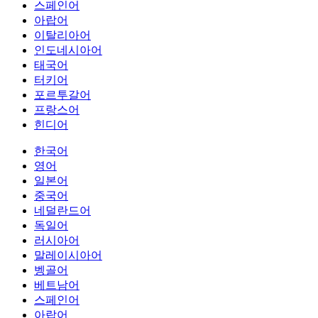
스페인어
아랍어
이탈리아어
인도네시아어
태국어
터키어
포르투갈어
프랑스어
힌디어
한국어
영어
일본어
중국어
네덜란드어
독일어
러시아어
말레이시아어
벵골어
베트남어
스페인어
아랍어