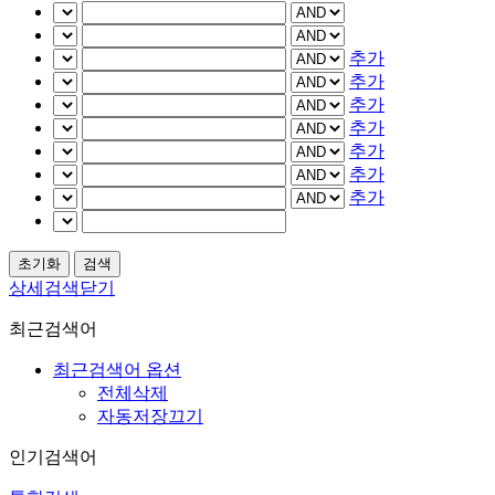
추가
추가
추가
추가
추가
추가
추가
상세검색닫기
최근검색어
최근검색어 옵션
전체삭제
자동저장끄기
인기검색어