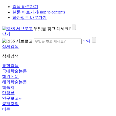
검색 바로가기
본문 바로가기(skip to content)
하단정보 바로가기
무엇을 찾고 계세요?
닫기
삭제
상세검색
상세검색
통합검색
국내학술논문
학위논문
해외학술논문
학술지
단행본
연구보고서
공개강의
버튼