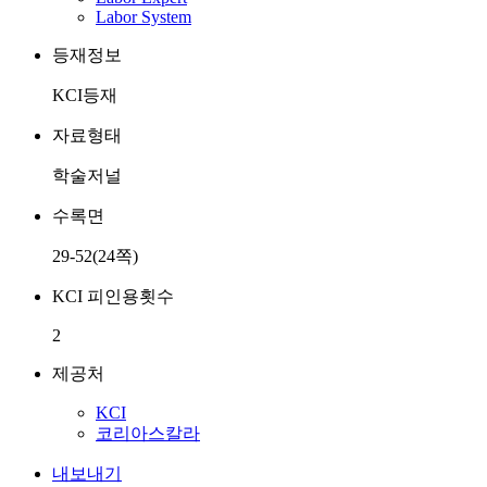
Labor System
등재정보
KCI등재
자료형태
학술저널
수록면
29-52(24쪽)
KCI 피인용횟수
2
제공처
KCI
코리아스칼라
내보내기