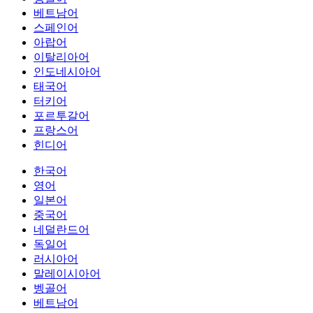
베트남어
스페인어
아랍어
이탈리아어
인도네시아어
태국어
터키어
포르투갈어
프랑스어
힌디어
한국어
영어
일본어
중국어
네덜란드어
독일어
러시아어
말레이시아어
벵골어
베트남어