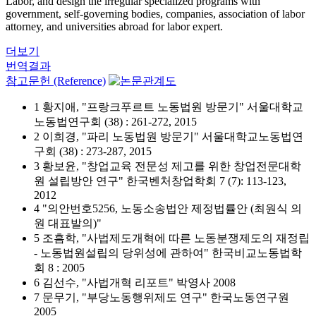
Labor, and design the irregular specialized programs with
government, self-governing bodies, companies, association of labor
attorney, and universities abroad for labor expert.
더보기
번역결과
참고문헌 (Reference)
1 황지애, "프랑크푸르트 노동법원 방문기" 서울대학교
노동법연구회 (38) : 261-272, 2015
2 이희경, "파리 노동법원 방문기" 서울대학교노동법연
구회 (38) : 273-287, 2015
3 황보윤, "창업교육 전문성 제고를 위한 창업전문대학
원 설립방안 연구" 한국벤처창업학회 7 (7): 113-123,
2012
4 "의안번호5256, 노동소송법안 제정법률안 (최원식 의
원 대표발의)"
5 조흠학, "사법제도개혁에 따른 노동분쟁제도의 재정립
- 노동법원설립의 당위성에 관하여" 한국비교노동법학
회 8 : 2005
6 김선수, "사법개혁 리포트" 박영사 2008
7 문무기, "부당노동행위제도 연구" 한국노동연구원
2005