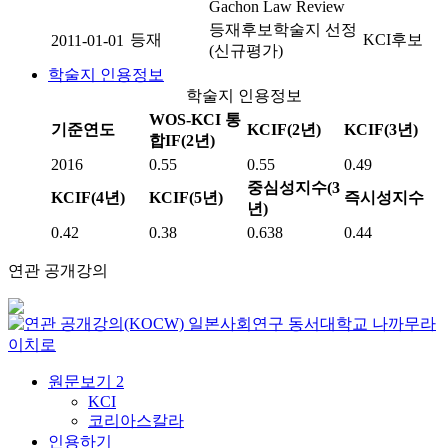
Gachon Law Review
등재후보학술지 선정
등재
KCI후보
2011-01-01
(신규평가)
학술지 인용정보
학술지 인용정보
WOS-KCI 통
기준연도
KCIF(2년)
KCIF(3년)
합IF(2년)
2016
0.55
0.55
0.49
중심성지수(3
KCIF(4년)
KCIF(5년)
즉시성지수
년)
0.42
0.38
0.638
0.44
연관 공개강의
일본사회연구
동서대학교
나까무라
이치로
원문보기
2
KCI
코리아스칼라
인용하기