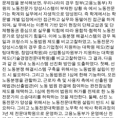
문제점을 분석해보면, 우리나라의 경우 정부(고용노동부) 차
원의 노동전문가 양성시스템이 부재한 상황 속 에서 노동전문
가는 학계와 실무에서 자생적으로 양성된다. 즉 학계에서는 학
문별 개별 입장에서만 접근하고 실무와 동떨어진 접근을 하게
되며, 실 무에서는 이론적 기반 없이 현장의 단체교섭권 및 단
체행동권 중심으로 실무를 익힘에 따라 융합적·협력적 노동전
문가로 양성되기 힘들다. 이에 노동분쟁 해결시스템의 경우 독
일과 프랑스의 노동법원 제도를 비교고찰하였고, 노동전문가
양성시스템의 경우 중소기업청이 지원하는 대학원 제도(컨설
팅대학원, 창업대학원)와 산업통상자원부가 지원하는 대학원
제도(기술경영전문대학원)를 비교고찰하였다. 그 결과, 다음
과 같 은 국내 노동시스템 선진화 방안을 도출하였다. 첫째, 선
진 노동분쟁 해결시스템 구축을 위해서는 노동법원 설립이 반
드 시 필요하다. 그리고 노동법원은 1심에 한해 기능하며, 모든
노동분쟁을 관할하고, 근로자 측 및 사용자 측에서 선출된 명
예법관(선출법관)이 노동 법원 판결에 참여하는 완전참심형
제도를 채택하고, 1심에 한하여 법원의 허가를 전제로 한 노동
전문가의 소송대리를 허락하는 것을 제안한다. 둘째, 선진 노
동전문가 양성을 위해서는 노동전문대학원 설립이 반드 시 필
요하다. 그리고 노동전문대학원은 노무학 석·박사 학위과정의
3년 제 전문대학원으로 운영하고, 고용노동부가 운영예산 전