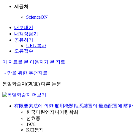
제공처
ScienceON
내보내기
내책장담기
공유하기
URL 복사
오류접수
이 자료를 본 이용자가 본 자료
나만을 위한 추천자료
동일학술지(권/호) 다른 논문
有限要素法에 의한 舶用機關軸系裝置의 最適配置에 關한
한국마린엔지니어링학회
전효중
1978
KCI등재