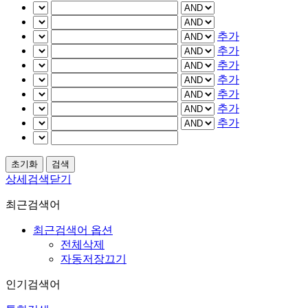
추가
추가
추가
추가
추가
추가
추가
상세검색닫기
최근검색어
최근검색어 옵션
전체삭제
자동저장끄기
인기검색어