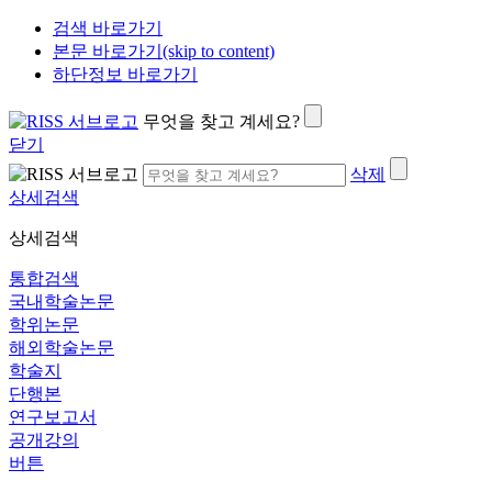
검색 바로가기
본문 바로가기(skip to content)
하단정보 바로가기
무엇을 찾고 계세요?
닫기
삭제
상세검색
상세검색
통합검색
국내학술논문
학위논문
해외학술논문
학술지
단행본
연구보고서
공개강의
버튼