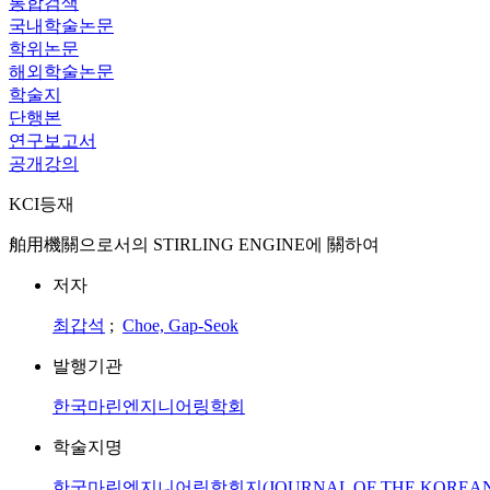
통합검색
국내학술논문
학위논문
해외학술논문
학술지
단행본
연구보고서
공개강의
KCI등재
舶用機關으로서의 STIRLING ENGINE에 關하여
저자
최갑석
;
Choe, Gap-Seok
발행기관
한국마린엔지니어링학회
학술지명
한국마린엔지니어링학회지(JOURNAL OF THE KOREAN SO