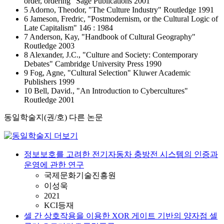
order, ordering" Sage Publications 2001
5 Adorno, Theodor, "The Culture Industry" Routledge 1991
6 Jameson, Fredric, "Postmodernism, or the Cultural Logic of
Late Capitalism" 146 : 1984
7 Anderson, Kay, "Handbook of Cultural Geography"
Routledge 2003
8 Alexander, J.C., "Culture and Society: Contemporary
Debates" Cambridge University Press 1990
9 Fog, Agne, "Cultural Selection" Kluwer Academic
Publishers 1999
10 Bell, David., "An Introduction to Cybercultures"
Routledge 2001
동일학술지(권/호) 다른 논문
정보보호를 고려한 전기자동차 충방전 시스템의 인증과
운영에 관한 연구
국제문화기술진흥원
이성욱
2021
KCI등재
셀 간 상호작용을 이용한 XOR 게이트 기반의 양자점 셀