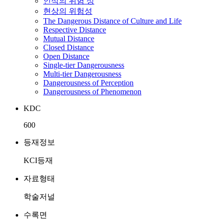
인식의 위험 성
현상의 위험성
The Dangerous Distance of Culture and Life
Respective Distance
Mutual Distance
Closed Distance
Open Distance
Single-tier Dangerousness
Multi-tier Dangerousness
Dangerousness of Perception
Dangerousness of Phenomenon
KDC
600
등재정보
KCI등재
자료형태
학술저널
수록면