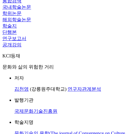
통합검색
국내학술논문
학위논문
해외학술논문
학술지
단행본
연구보고서
공개강의
KCI등재
문화와 삶의 위험한 거리
저자
김천영
(강릉원주대학교)
연구자관계분석
발행기관
국제문화기술진흥원
학술지명
문화기술의 융합(The journal of Convergence on Culture